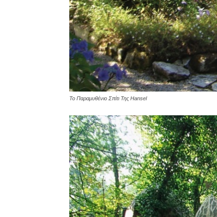
Το Παραμυθένιο Σπίτι Της Hansel