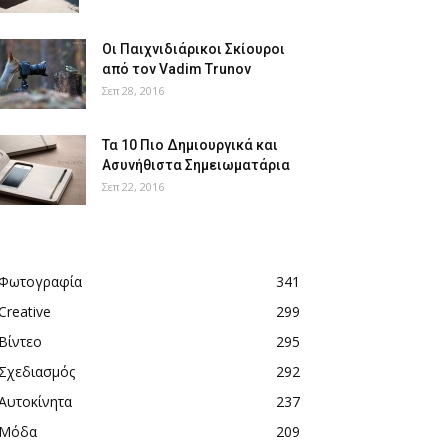
Οι Παιχνιδιάρικοι Σκίουροι
από τον Vadim Trunov
Σεπ 28, 2016
Τα 10 Πιο Δημιουργικά και
Ασυνήθιστα Σημειωματάρια
Σεπ 22, 2016
Φωτογραφία
341
Creative
299
Βίντεο
295
Σχεδιασμός
292
Αυτοκίνητα
237
Μόδα
209