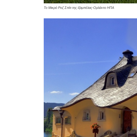
Το Μικρό Ροζ Σπίτι της Ιζαμπέλας-Ορλάντο ΗΠΑ