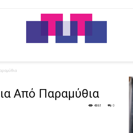
tut.gr
Παραμύθια
ια Από Παραμύθια
4861
0