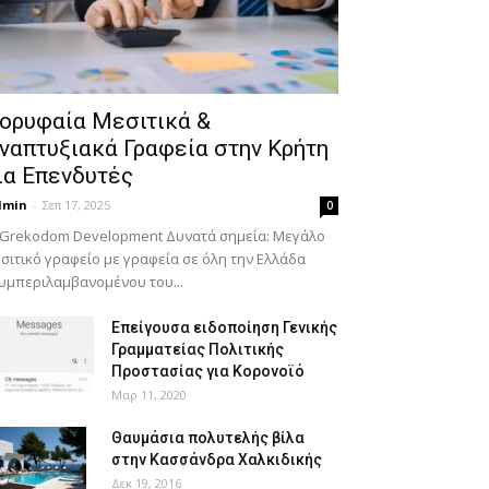
ορυφαία Μεσιτικά &
ναπτυξιακά Γραφεία στην Κρήτη
ια Επενδυτές
dmin
-
Σεπ 17, 2025
0
 Grekodom Development Δυνατά σημεία: Μεγάλο
σιτικό γραφείο με γραφεία σε όλη την Ελλάδα
υμπεριλαμβανομένου του...
Επείγουσα ειδοποίηση Γενικής
Γραμματείας Πολιτικής
Προστασίας για Κορονοϊό
Μαρ 11, 2020
Θαυμάσια πολυτελής βίλα
στην Κασσάνδρα Χαλκιδικής
Δεκ 19, 2016