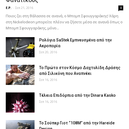
Φανατικούς
E.P.
-
Σεπ 21, 2016
0
Ποιος ζει στη θάλασσα σε ανανά, ο Μπομπ Σφουγγαράκης! Χάρη
στη Nickelodeon μπορείτε πλέον να ζήσετε μέσα σε ανανά όπως ο
Μπομπ Σφουγγαράκης, μόνο...
Ρολόγια SaStek Εμπνευσμένα από την
Αεροπορία
Σεπ 20, 2016
Το Πρώτο στον Κόσμο Δαχτυλίδη Δράσης
από Σιλικόνη που Αναπνέει
Σεπ 16, 2016
Τέλεια Επιδόρπια από την Dinara Kasko
Σεπ 16, 2016
Το Σούπερ Γιοτ “108Μ” από την Hareide
Design