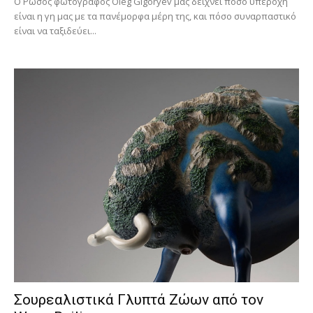
Ο Ρώσος φωτογράφος Oleg Gigoryev μας δείχνει πόσο υπέροχη
είναι η γη μας με τα πανέμορφα μέρη της, και πόσο συναρπαστικό
είναι να ταξιδεύει...
Σουρεαλιστικά Γλυπτά Ζώων από τον