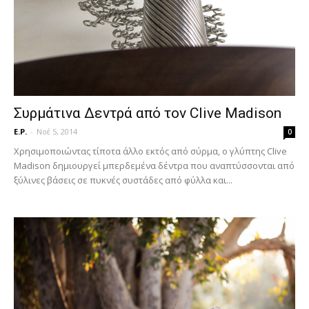
Συρμάτινα Δεντρά από τον Clive Madison
E.P.
-
Νοέ 5, 2014
0
Χρησιμοποιώντας τίποτα άλλο εκτός από σύρμα, ο γλύπτης Clive
Madison δημιουργεί μπερδεμένα δέντρα που αναπτύσσονται από
ξύλινες βάσεις σε πυκνές συστάδες από φύλλα και...