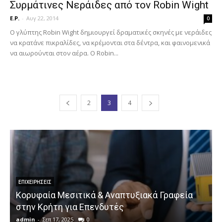
Συρμάτινες Νεράιδες από τον Robin Wight
E.P.
-
Αυγ 22, 2014
0
Ο γλύπτης Robin Wight δημιουργεί δραματικές σκηνές με νεράιδες
να κρατάνε πικραλίδες, να κρέμονται στα δέντρα, και φαινομενικά
να αιωρούνται στον αέρα. Ο Robin...
2
3
4
ΕΠΙΧΕΙΡΉΣΕΙΣ
Κορυφαία Μεσιτικά & Αναπτυξιακά Γραφεία
στην Κρήτη για Επενδυτές
admin
-
Σεπ 17, 2025
0
a