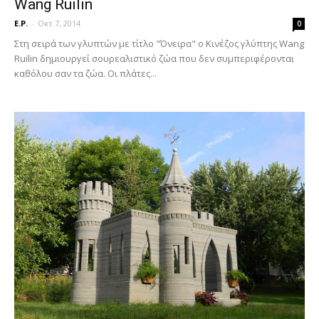
Wang Ruilin
E.P.
-
Οκτ 7, 2014
0
Στη σειρά των γλυπτών με τίτλο "Όνειρα" ο Κινέζος γλύπτης Wang
Ruilin δημιουργεί σουρεαλιστικό ζώα που δεν συμπεριφέρονται
καθόλου σαν τα ζώα. Οι πλάτες...