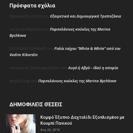
Πρόσφατα σχόλια
Εξαιρετικά και Δημιουργικά Τραπεζάκια
Μασμανιδου Ελενη
στο
Πορσελάνινες κούκλες της Marina
κατερινα Μαρκακη
στο
Bychkova
Ρολόι τοίχου “White & White” από τον
ΕΥΣΤΑΘΙΟΥ ΙΩΑΝΝΗΣ
στο
Vadim Kibardin
Αυγό ή Αβγό – Ιδού η απορία
Αικατερινη Τριανταφυλλιδου
στο
Πορσελάνινες κούκλες της Marina Bychkova
Μαρία Σταμ
στο
ΔΗΜΟΦΙΛΕΊΣ ΘΈΣΕΙΣ
Κομψό Έξυπνο Δαχτυλίδι Εξοπλισμένο με
Κουμπί Πανικού
Αυγ 26, 2016