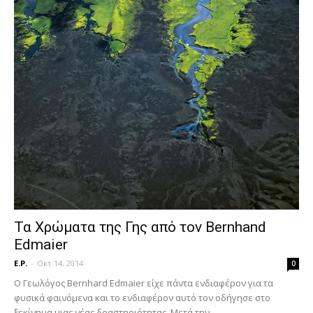
Τα Χρώματα της Γης από τον Bernhand
Edmaier
E.P.
-
Οκτ 14, 2014
0
Ο Γεωλόγος Bernhard Edmaier είχε πάντα ενδιαφέρον για τα
φυσικά φαινόμενα και το ενδιαφέρον αυτό τον οδήγησε στο
ξεκίνημα μιας νέας δραστηριότητας. Μετά την...