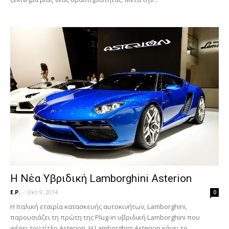
Η Νέα Υβριδική Lamborghini Asterion
E.P.
-
Οκτ 9, 2014
0
Η Ιταλική εταιρία κατασκευής αυτοκινήτων, Lamborghini,
παρουσιάζει τη πρώτη της Plug-in υβριδική Lamborghini που
φέρει τον τίτλο Asterion. Η Lamborghini Asterion κάνει το