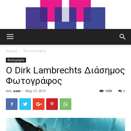
tut.gr
Αρχική
Φωτογραφία
Φωτογραφία
Ο Dirk Lambrechts Διάσημος
Φωτογράφος
Από
user
-
Μαρ 27, 2013
1438
0