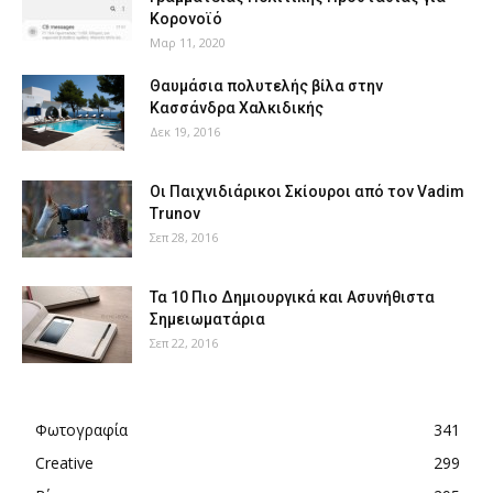
Κορονοϊό
Μαρ 11, 2020
Θαυμάσια πολυτελής βίλα στην
Κασσάνδρα Χαλκιδικής
Δεκ 19, 2016
Οι Παιχνιδιάρικοι Σκίουροι από τον Vadim
Trunov
Σεπ 28, 2016
Τα 10 Πιο Δημιουργικά και Ασυνήθιστα
Σημειωματάρια
Σεπ 22, 2016
Φωτογραφία
341
Creative
299