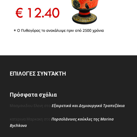
ΕΠΙΛΟΓΈΣ ΣΥΝΤΆΚΤΗ
Πρόσφατα σχόλια
Εξαιρετικά και Δημιουργικά Τραπεζάκια
Μασμανιδου Ελενη
στο
Πορσελάνινες κούκλες της Marina
κατερινα Μαρκακη
στο
Bychkova