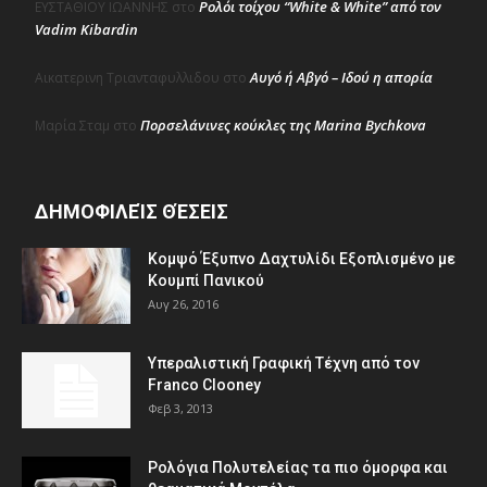
Ρολόι τοίχου “White & White” από τον
ΕΥΣΤΑΘΙΟΥ ΙΩΑΝΝΗΣ
στο
Vadim Kibardin
Αυγό ή Αβγό – Ιδού η απορία
Αικατερινη Τριανταφυλλιδου
στο
Πορσελάνινες κούκλες της Marina Bychkova
Μαρία Σταμ
στο
ΔΗΜΟΦΙΛΕΊΣ ΘΈΣΕΙΣ
Κομψό Έξυπνο Δαχτυλίδι Εξοπλισμένο με
Κουμπί Πανικού
Αυγ 26, 2016
Υπεραλιστική Γραφική Τέχνη από τον
Franco Clooney
Φεβ 3, 2013
Ρολόγια Πολυτελείας τα πιο όμορφα και