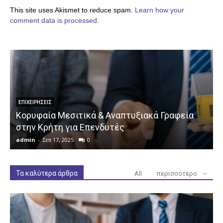
This site uses Akismet to reduce spam.
Learn how your
comment data is processed.
ΕΠΙΧΕΙΡΉΣΕΙΣ
Κορυφαία Μεσιτικά & Αναπτυξιακά Γραφεία
στην Κρήτη για Επενδυτές
admin
-
Σεπ 17, 2025
0
a
Τα καλύτερα άρθρα
All
περισσότερο