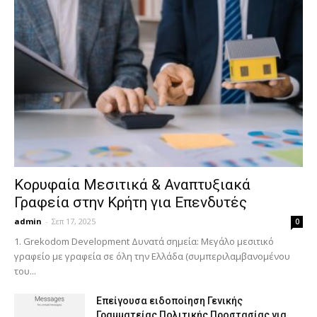
Κορυφαία Μεσιτικά & Αναπτυξιακά
Γραφεία στην Κρήτη για Επενδυτές
admin
-
Σεπ 17, 2025
0
1. Grekodom Development Δυνατά σημεία: Μεγάλο μεσιτικό
γραφείο με γραφεία σε όλη την Ελλάδα (συμπεριλαμβανομένου
του...
Επείγουσα ειδοποίηση Γενικής
Γραμματείας Πολιτικής Προστασίας για