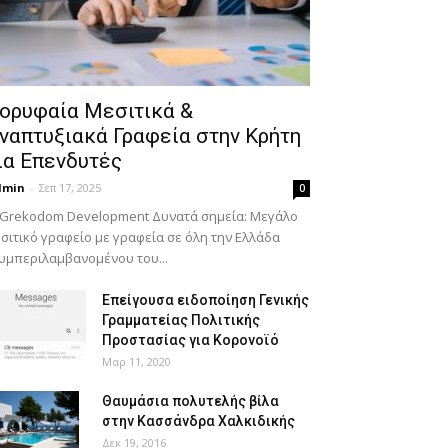
ορυφαία Μεσιτικά &
ναπτυξιακά Γραφεία στην Κρήτη
ια Επενδυτές
dmin
-
Σεπ 17, 2025
0
 Grekodom Development Δυνατά σημεία: Μεγάλο
σιτικό γραφείο με γραφεία σε όλη την Ελλάδα
υμπεριλαμβανομένου του...
Επείγουσα ειδοποίηση Γενικής
Γραμματείας Πολιτικής
Προστασίας για Κορονοϊό
Μαρ 11, 2020
Θαυμάσια πολυτελής βίλα
στην Κασσάνδρα Χαλκιδικής
Δεκ 19, 2016