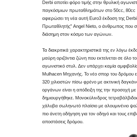
Derbi αποτίει φόρο τιμής στην θρυλική αγωνιστ
παγκόσμιων πρωταθλημάτων στο 50cc, 80cc και
αφιερώσει τη νέα αυτή Euro3 έκδοση της Derb
Πρωταθλητής” Angel Nieto, ο άνθρωπος που σ
διάσημη στον κόσμο των αγώνων.
Τα διακριτικά χαρακτηριστικά της εν λόγω έκ
μαύρη οριζόντια ζώνη που εκτείνεται σε όλο 
αγωνιστικό στυλ. Δεν υπάρχει καμία αμφιβολία
Mulhacen Μηχανής. Το νέο σπορ του δρόμου ελ
320 χιλιοστών πίσω φρένο με ακτινική δαγκάν
οργάνων είναι η απόδειξη της την προσοχή με 
δημιουργήθηκε. Μονοκύλινδρος τετραβάλβιδος 
χάλυβα σωληνωτό πλαίσιο με αλουμινένιο ψαλ
πιο άνετη οδήγηση για τον οδηγό και τους επι
αποστάσεις δρόμου.