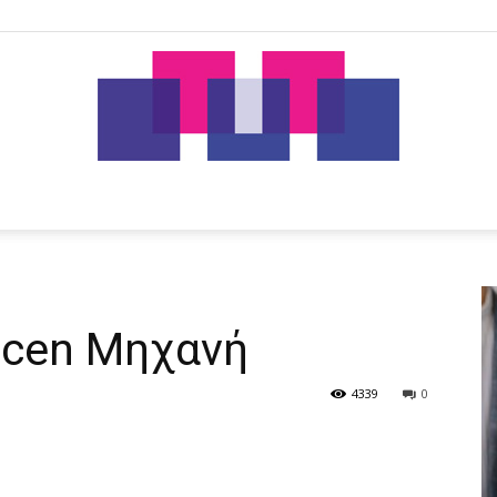
tut.gr
acen Μηχανή
4339
0