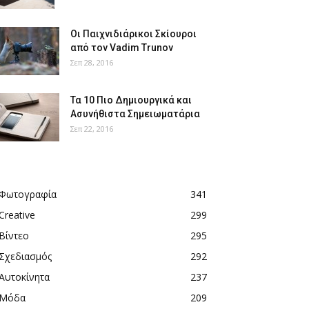
Οι Παιχνιδιάρικοι Σκίουροι
από τον Vadim Trunov
Σεπ 28, 2016
Τα 10 Πιο Δημιουργικά και
Ασυνήθιστα Σημειωματάρια
Σεπ 22, 2016
Φωτογραφία
341
Creative
299
Βίντεο
295
Σχεδιασμός
292
Αυτοκίνητα
237
Μόδα
209