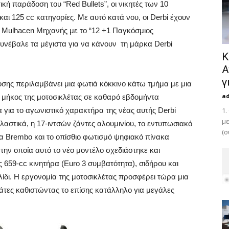
ική παράδοση του “Red Bullets”, οι νικητές των 10
 125 cc κατηγορίες. Με αυτό κατά νου, οι Derbi έχουν
i Mulhacen Μηχανής με το “12 +1 Παγκόσμιος
υνέβαλε τα μέγιστα για να κάνουν τη μάρκα Derbi
Κ
Α
γ
δοσης περιλαμβάνει μια φωτιά κόκκινο κάτω τμήμα με μια
a
το μήκος της μοτοσικλέτας σε καθαρό εβδομήντα
 για το αγωνιστικό χαρακτήρα της νέας αυτής Derbi
1.
με
αστικά, η 17-ιντσών ζάντες αλουμινίου, το εντυπωσιακό
(σ
α Brembo και το οπίσθιο φωτισμό ψηφιακό πίνακα
την οποία αυτό το νέο μοντέλο σχεδιάστηκε και
659-cc κινητήρα (Euro 3 συμβατότητα), σιδήρου και
ίδι. Η εργονομία της μοτοσικλέτας προσφέρει τώρα μια
βάτες καθιστώντας το επίσης κατάλληλο για μεγάλες