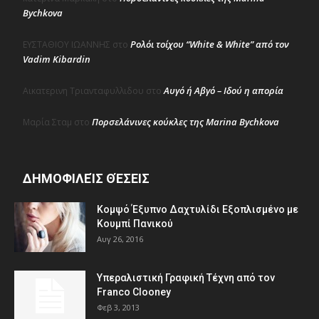
Bychkova
Ρολόι τοίχου “White & White” από τον
ΕΥΣΤΑΘΙΟΥ ΙΩΑΝΝΗΣ
στο
Vadim Kibardin
Αυγό ή Αβγό – Ιδού η απορία
Αικατερινη Τριανταφυλλιδου
στο
Πορσελάνινες κούκλες της Marina Bychkova
Μαρία Σταμ
στο
ΔΗΜΟΦΙΛΕΊΣ ΘΈΣΕΙΣ
Κομψό Έξυπνο Δαχτυλίδι Εξοπλισμένο με
Κουμπί Πανικού
Αυγ 26, 2016
Υπεραλιστική Γραφική Τέχνη από τον
Franco Clooney
Φεβ 3, 2013