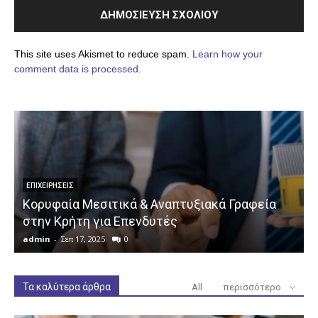
This site uses Akismet to reduce spam.
Learn how your
comment data is processed.
ΕΠΙΧΕΙΡΉΣΕΙΣ
Κορυφαία Μεσιτικά & Αναπτυξιακά Γραφεία
στην Κρήτη για Επενδυτές
admin
-
Σεπ 17, 2025
0
a
Τα καλύτερα άρθρα
All
περισσότερο