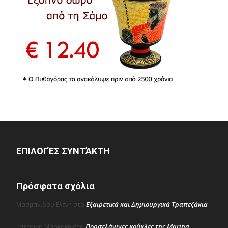
ΕΠΙΛΟΓΈΣ ΣΥΝΤΆΚΤΗ
Πρόσφατα σχόλια
Εξαιρετικά και Δημιουργικά Τραπεζάκια
Μασμανιδου Ελενη
στο
Πορσελάνινες κούκλες της Marina
κατερινα Μαρκακη
στο