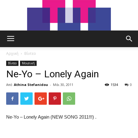
tut.gr
Αρχική
Βίντεο
Βίντεο
Μουσική
Ne-Yo – Lonely Again
Από
Athina Stefanidou
-
Μάι 30, 2011
1534
0
Ne-Yo – Lonely Again (NEW SONG 2011!!!) .