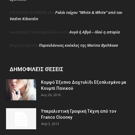
Ρολόι τοίχου “White & White” από τον
ΕΥΣΤΑΘΙΟΥ ΙΩΑΝΝΗΣ
στο
Vadim Kibardin
Αυγό ή Αβγό – Ιδού η απορία
Αικατερινη Τριανταφυλλιδου
στο
Πορσελάνινες κούκλες της Marina Bychkova
Μαρία Σταμ
στο
ΔΗΜΟΦΙΛΕΊΣ ΘΈΣΕΙΣ
Κομψό Έξυπνο Δαχτυλίδι Εξοπλισμένο με
Κουμπί Πανικού
Αυγ 26, 2016
Υπεραλιστική Γραφική Τέχνη από τον
Franco Clooney
Φεβ 3, 2013