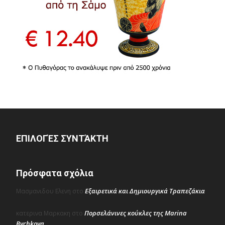
ΕΠΙΛΟΓΈΣ ΣΥΝΤΆΚΤΗ
Πρόσφατα σχόλια
Εξαιρετικά και Δημιουργικά Τραπεζάκια
Μασμανιδου Ελενη
στο
Πορσελάνινες κούκλες της Marina
κατερινα Μαρκακη
στο
Bychkova