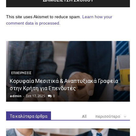
This site uses Akismet to reduce spam.
Learn how your
comment data is processed.
ΕΠΙΧΕΙΡΉΣΕΙΣ
Κορυφαία Μεσιτικά & Αναπτυξιακά Γραφεία
στην Κρήτη για Επενδυτές
admin
-
Σεπ 17, 2025
0
a
Τα καλύτερα άρθρα
All
περισσότερο