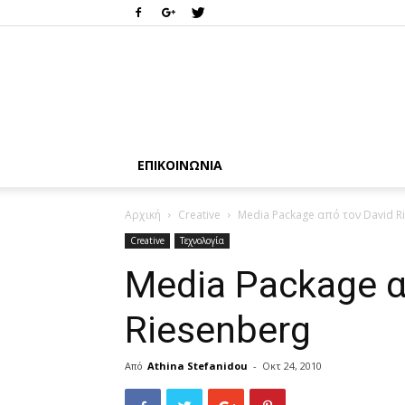
ΕΠΙΚΟΙΝΩΝΊΑ
Αρχική
Creative
Media Package από τον David R
Creative
Τεχνολογία
Media Package α
Riesenberg
Από
Athina Stefanidou
-
Οκτ 24, 2010