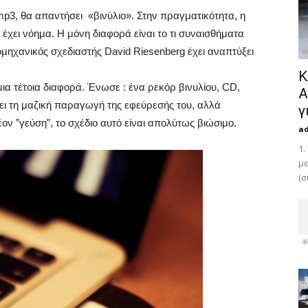
mp3, θα απαντήσει «βινύλιο». Στην πραγματικότητα, η
 έχει νόημα. Η μόνη διαφορά είναι το τι συναισθήματα
ηχανικός σχεδιαστής David Riesenberg έχει αναπτύξει
Κ
μια τέτοια διαφορά. Ένωσε : ένα ρεκόρ βινυλίου, CD,
Α
νει τη μαζική παραγωγή της εφεύρεσής του, αλλά
γ
ον ”γεύση”, το σχέδιο αυτό είναι απολύτως βιώσιμο.
a
1.
με
(σ