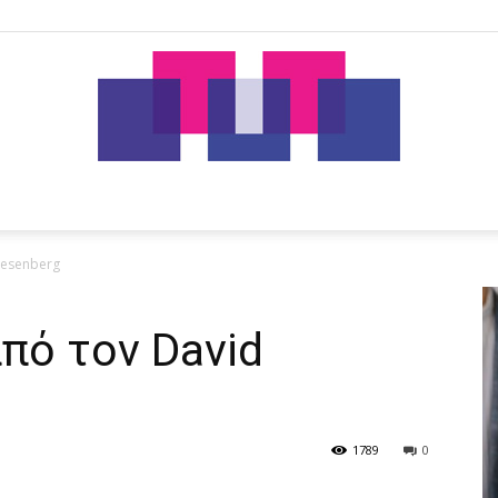
tut.gr
iesenberg
πό τον David
1789
0