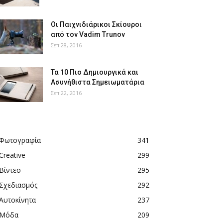
Οι Παιχνιδιάρικοι Σκίουροι
από τον Vadim Trunov
Σεπ 28, 2016
Τα 10 Πιο Δημιουργικά και
Ασυνήθιστα Σημειωματάρια
Σεπ 22, 2016
Φωτογραφία
341
Creative
299
Βίντεο
295
Σχεδιασμός
292
Αυτοκίνητα
237
Μόδα
209