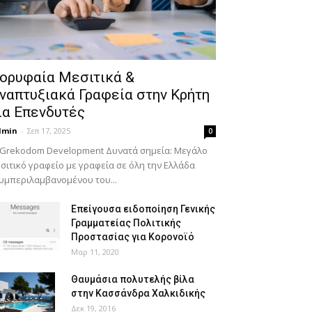
ορυφαία Μεσιτικά &
ναπτυξιακά Γραφεία στην Κρήτη
ια Επενδυτές
dmin
-
Σεπ 17, 2025
0
 Grekodom Development Δυνατά σημεία: Μεγάλο
σιτικό γραφείο με γραφεία σε όλη την Ελλάδα
υμπεριλαμβανομένου του...
Επείγουσα ειδοποίηση Γενικής
Γραμματείας Πολιτικής
Προστασίας για Κορονοϊό
Μαρ 11, 2020
Θαυμάσια πολυτελής βίλα
στην Κασσάνδρα Χαλκιδικής
Δεκ 19, 2016