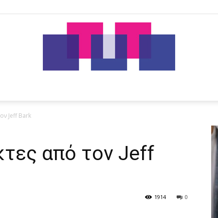
tut.gr
ν Jeff Bark
κτες από τον Jeff
1914
0