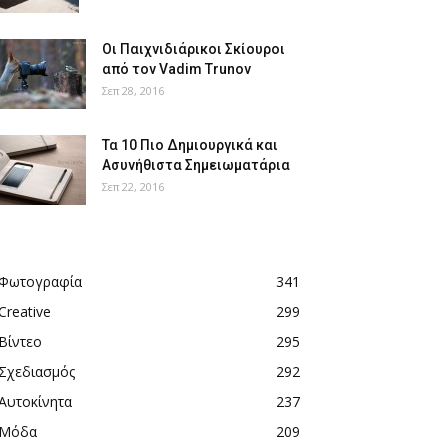
Οι Παιχνιδιάρικοι Σκίουροι
από τον Vadim Trunov
Σεπ 28, 2016
Τα 10 Πιο Δημιουργικά και
Ασυνήθιστα Σημειωματάρια
Σεπ 22, 2016
Φωτογραφία
341
Creative
299
Βίντεο
295
Σχεδιασμός
292
Αυτοκίνητα
237
Μόδα
209