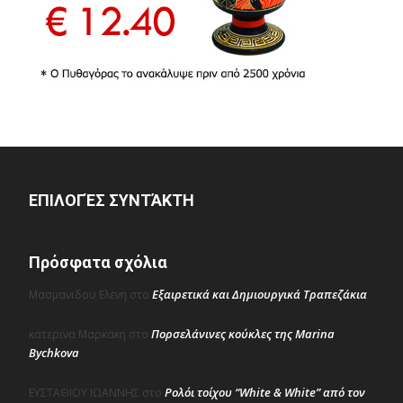
ΕΠΙΛΟΓΈΣ ΣΥΝΤΆΚΤΗ
Πρόσφατα σχόλια
Εξαιρετικά και Δημιουργικά Τραπεζάκια
Μασμανιδου Ελενη
στο
Πορσελάνινες κούκλες της Marina
κατερινα Μαρκακη
στο
Bychkova
Ρολόι τοίχου “White & White” από τον
ΕΥΣΤΑΘΙΟΥ ΙΩΑΝΝΗΣ
στο