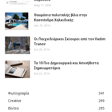
Μαρ 11, 2020
Θαυμάσια πολυτελής βίλα στην
Κασσάνδρα Χαλκιδικής
Δεκ 19, 2016
Οι Παιχνιδιάρικοι Σκίουροι από τον Vadim
Trunov
Σεπ 28, 2016
Τα 10 Πιο Δημιουργικά και Ασυνήθιστα
Σημειωματάρια
Σεπ 22, 2016
Φωτογραφία
341
Creative
299
Βίντεο
295