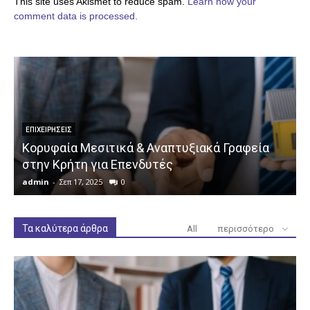
This site uses Akismet to reduce spam.
Learn how your
comment data is processed.
ΕΠΙΧΕΙΡΉΣΕΙΣ
Κορυφαία Μεσιτικά & Αναπτυξιακά Γραφεία
στην Κρήτη για Επενδυτές
admin
-
Σεπ 17, 2025
0
a
Τα καλύτερα άρθρα
All
περισσότερο