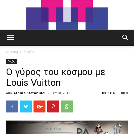
tut.gr
Αρχική
Μόδα
Μόδα
Ο γύρος του κόσμου με
Louis Vuitton
Από
Athina Stefanidou
-
Σεπ 30, 2011
2314
0