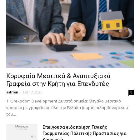
Κορυφαία Μεσιτικά & Αναπτυξιακά
Γραφεία στην Κρήτη για Επενδυτές
admin
-
Σεπ 17, 2025
0
1. Grekodom Development Δυνατά σημεία: Μεγάλο μεσιτικό
γραφείο με γραφεία σε όλη την Ελλάδα (συμπεριλαμβανομένου
του...
Επείγουσα ειδοποίηση Γενικής
Γραμματείας Πολιτικής Προστασίας για
Κορονοϊό