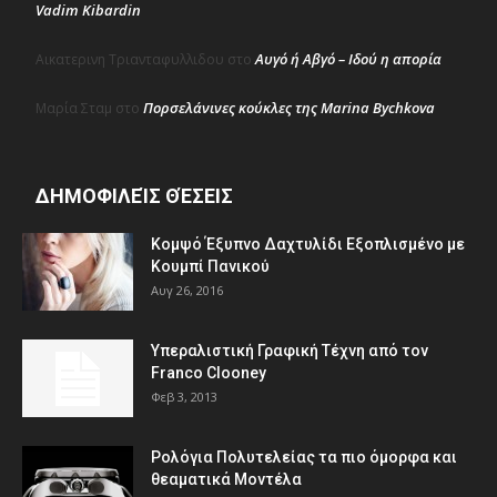
Vadim Kibardin
Αυγό ή Αβγό – Ιδού η απορία
Αικατερινη Τριανταφυλλιδου
στο
Πορσελάνινες κούκλες της Marina Bychkova
Μαρία Σταμ
στο
ΔΗΜΟΦΙΛΕΊΣ ΘΈΣΕΙΣ
Κομψό Έξυπνο Δαχτυλίδι Εξοπλισμένο με
Κουμπί Πανικού
Αυγ 26, 2016
Υπεραλιστική Γραφική Τέχνη από τον
Franco Clooney
Φεβ 3, 2013
Ρολόγια Πολυτελείας τα πιο όμορφα και
θεαματικά Μοντέλα