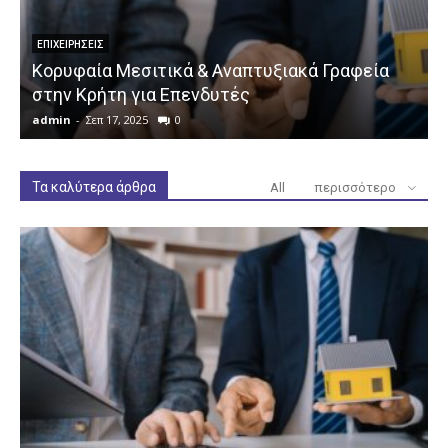
ΕΠΙΧΕΙΡΉΣΕΙΣ
Κορυφαία Μεσιτικά & Αναπτυξιακά Γραφεία
στην Κρήτη για Επενδυτές
admin
-
Σεπ 17, 2025
0
a
Τα καλύτερα άρθρα
All
περισσότερο