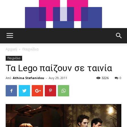
tut.gr
Αρχική
Παιχνίδια
Παιχνίδια
Τα Lego παίζουν σε ταινία
Από
Athina Stefanidou
-
Αυγ 29, 2011
3226
0