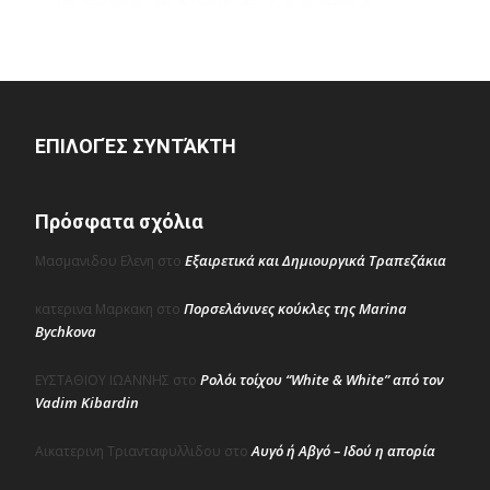
ΕΠΙΛΟΓΈΣ ΣΥΝΤΆΚΤΗ
Πρόσφατα σχόλια
Εξαιρετικά και Δημιουργικά Τραπεζάκια
Μασμανιδου Ελενη
στο
Πορσελάνινες κούκλες της Marina
κατερινα Μαρκακη
στο
Bychkova
Ρολόι τοίχου “White & White” από τον
ΕΥΣΤΑΘΙΟΥ ΙΩΑΝΝΗΣ
στο
Vadim Kibardin
Αυγό ή Αβγό – Ιδού η απορία
Αικατερινη Τριανταφυλλιδου
στο