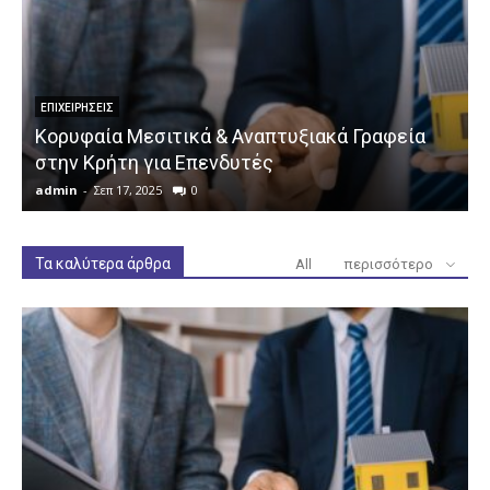
ΕΠΙΧΕΙΡΉΣΕΙΣ
Κορυφαία Μεσιτικά & Αναπτυξιακά Γραφεία
στην Κρήτη για Επενδυτές
admin
-
Σεπ 17, 2025
0
a
Τα καλύτερα άρθρα
All
περισσότερο