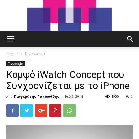
tut.gr
Αρχική
Τεχνολογία
Τεχνολογία
Κομψό iWatch Concept που
Συγχρονίζεται με το iPhone
Από
Πανγκράτης Παπουνίδης
-
Φεβ 2, 2014
1900
0