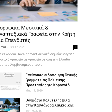
ορυφαία Μεσιτικά &
ναπτυξιακά Γραφεία στην Κρήτη
ια Επενδυτές
dmin
-
Σεπ 17, 2025
0
 Grekodom Development Δυνατά σημεία: Μεγάλο
σιτικό γραφείο με γραφεία σε όλη την Ελλάδα
υμπεριλαμβανομένου του...
Επείγουσα ειδοποίηση Γενικής
Γραμματείας Πολιτικής
Προστασίας για Κορονοϊό
Μαρ 11, 2020
Θαυμάσια πολυτελής βίλα
στην Κασσάνδρα Χαλκιδικής
Δεκ 19, 2016