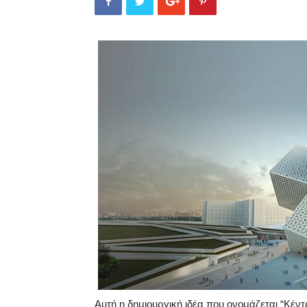
Αυτή η δημιουργική ιδέα που ονομάζεται “Κ