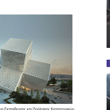
έντρο Εκπαίδευσης και Πρόληψης Καταστροφών