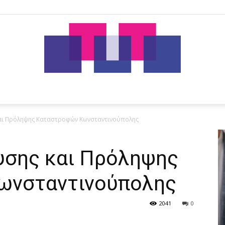
tut.gr
και Πρόληψης Καταστροφών Κωνσταντινούπολης
υσης και Πρόληψης
ωνσταντινούπολης
2041
0