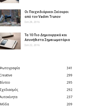
Οι Παιχνιδιάρικοι Σκίουροι
από τον Vadim Trunov
Σεπ 28, 2016
Τα 10 Πιο Δημιουργικά και
Ασυνήθιστα Σημειωματάρια
Σεπ 22, 2016
Φωτογραφία
341
Creative
299
Βίντεο
295
Σχεδιασμός
292
Αυτοκίνητα
237
Μόδα
209