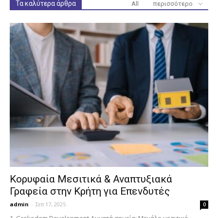
Τα καλύτερα άρθρα
All
περισσότερο
Κορυφαία Μεσιτικά & Αναπτυξιακά
Γραφεία στην Κρήτη για Επενδυτές
admin
-
Σεπ 17, 2025
0
1. Grekodom Development Δυνατά σημεία: Μεγάλο μεσιτικό