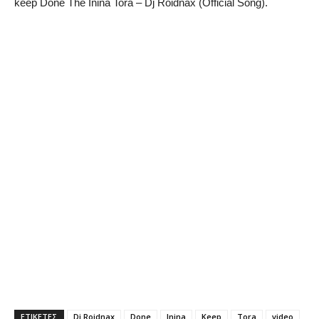
keep Done The Inina Tora – Dj Roidnax (Official Song).
ΕΤΙΚΕΤΕΣ
Dj Roidnax
Done
Inina
Keep
Tora
video