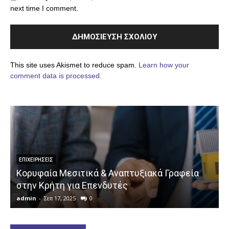
next time I comment.
This site uses Akismet to reduce spam.
Learn how your
comment data is processed.
ΕΠΙΧΕΙΡΉΣΕΙΣ
Κορυφαία Μεσιτικά & Αναπτυξιακά Γραφεία
στην Κρήτη για Επενδυτές
admin
-
Σεπ 17, 2025
0
a