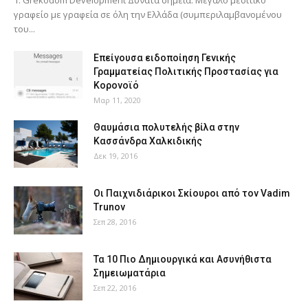
γραφείο με γραφεία σε όλη την Ελλάδα (συμπεριλαμβανομένου
του...
Επείγουσα ειδοποίηση Γενικής
Γραμματείας Πολιτικής Προστασίας για
Κορονοϊό
Μαρ 11, 2020
Θαυμάσια πολυτελής βίλα στην
Κασσάνδρα Χαλκιδικής
Δεκ 19, 2016
Οι Παιχνιδιάρικοι Σκίουροι από τον Vadim
Trunov
Σεπ 28, 2016
Τα 10 Πιο Δημιουργικά και Ασυνήθιστα
Σημειωματάρια
Σεπ 22, 2016