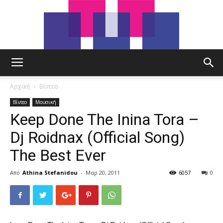
tut.gr
Αρχική
Βίντεο
Βίντεο
Μουσική
Keep Done The Inina Tora –
Dj Roidnax (Official Song)
The Best Ever
Από
Athina Stefanidou
-
Μαρ 20, 2011
6057
0