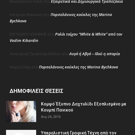
Εξαιρετικά και Δημιουργικά Τραπεζάκια
Μασμανιδου Ελενη
στο
Πορσελάνινες κούκλες της Marina
κατερινα Μαρκακη
στο
Bychkova
Ρολόι τοίχου “White & White” από τον
ΕΥΣΤΑΘΙΟΥ ΙΩΑΝΝΗΣ
στο
Vadim Kibardin
Αυγό ή Αβγό – Ιδού η απορία
Αικατερινη Τριανταφυλλιδου
στο
Πορσελάνινες κούκλες της Marina Bychkova
Μαρία Σταμ
στο
ΔΗΜΟΦΙΛΕΊΣ ΘΈΣΕΙΣ
Κομψό Έξυπνο Δαχτυλίδι Εξοπλισμένο με
Κουμπί Πανικού
Αυγ 26, 2016
Υπεραλιστική Γραφική Τέχνη από τον