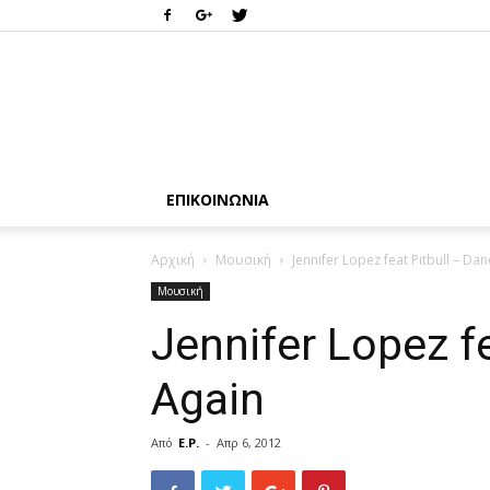
ΕΠΙΚΟΙΝΩΝΊΑ
Αρχική
Μουσική
Jennifer Lopez feat Pitbull – Da
Μουσική
Jennifer Lopez f
Again
Από
E.P.
-
Απρ 6, 2012