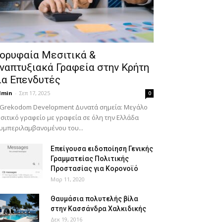
ορυφαία Μεσιτικά &
ναπτυξιακά Γραφεία στην Κρήτη
ια Επενδυτές
dmin
-
Σεπ 17, 2025
0
 Grekodom Development Δυνατά σημεία: Μεγάλο
σιτικό γραφείο με γραφεία σε όλη την Ελλάδα
υμπεριλαμβανομένου του...
Επείγουσα ειδοποίηση Γενικής
Γραμματείας Πολιτικής
Προστασίας για Κορονοϊό
Μαρ 11, 2020
Θαυμάσια πολυτελής βίλα
στην Κασσάνδρα Χαλκιδικής
Δεκ 19, 2016