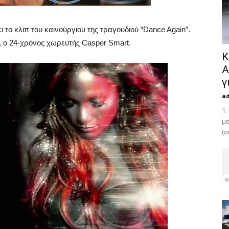
 το κλιπ του καινούργιου της τραγουδιού “Dance Again”.
ς, ο 24-χρόνος χωρευτής Casper Smart.
Κ
Α
γ
a
1.
με
(σ