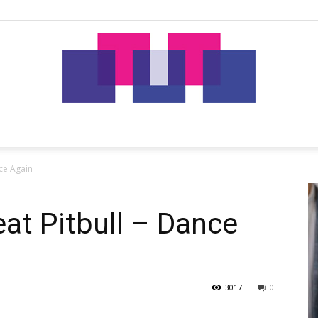
tut.gr
nce Again
eat Pitbull – Dance
3017
0