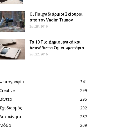
Οι Παιχνιδιάρικοι Σκίουροι
από τον Vadim Trunov
Σεπ 28, 2016
Τα 10 Πιο Δημιουργικά και
Ασυνήθιστα Σημειωματάρια
Σεπ 22, 2016
Φωτογραφία
341
Creative
299
Βίντεο
295
Σχεδιασμός
292
Αυτοκίνητα
237
Μόδα
209