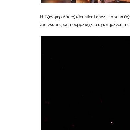
H Τζένιφερ Λόπεζ (Jennifer Lopez) παρουσιάζει
Στο νέο της κλιπ συμμετέχει ο αγαπημένος τη