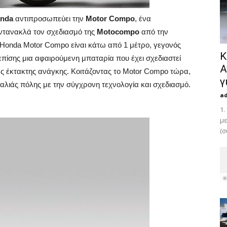
nda
αντιπροσωπεύει την
Motor Compo
, ένα
αντανακλά τον σχεδιασμό της
Motocompo
από την
ς Ηonda Motor Compo είναι κάτω από 1 μέτρο, γεγονός
Κ
 επίσης μια αφαιρούμενη μπαταρία που έχει σχεδιαστεί
Α
ιας έκτακτης ανάγκης. Κοιτάζοντας το Motor Compo τώρα,
γ
παλιάς πόλης με την σύγχρονη τεχνολογία και σχεδιασμό.
a
1.
με
(σ