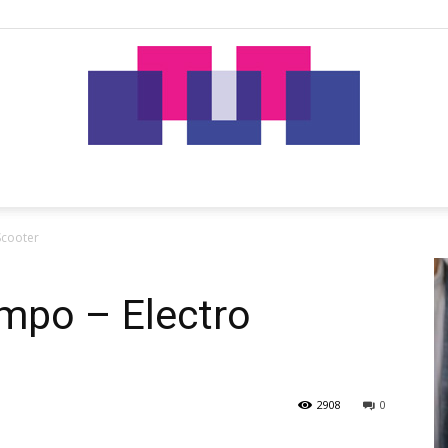
tut.gr
Scooter
mpo – Electro
2908
0