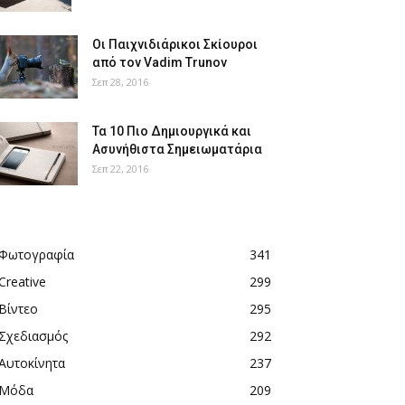
Οι Παιχνιδιάρικοι Σκίουροι
από τον Vadim Trunov
Σεπ 28, 2016
Τα 10 Πιο Δημιουργικά και
Ασυνήθιστα Σημειωματάρια
Σεπ 22, 2016
Φωτογραφία
341
Creative
299
Βίντεο
295
Σχεδιασμός
292
Αυτοκίνητα
237
Μόδα
209