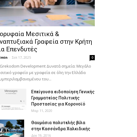
ορυφαία Μεσιτικά &
ναπτυξιακά Γραφεία στην Κρήτη
ια Επενδυτές
dmin
-
Σεπ 17, 2025
0
 Grekodom Development Δυνατά σημεία: Μεγάλο
σιτικό γραφείο με γραφεία σε όλη την Ελλάδα
υμπεριλαμβανομένου του...
Επείγουσα ειδοποίηση Γενικής
Γραμματείας Πολιτικής
Προστασίας για Κορονοϊό
Μαρ 11, 2020
Θαυμάσια πολυτελής βίλα
στην Κασσάνδρα Χαλκιδικής
Δεκ 19, 2016