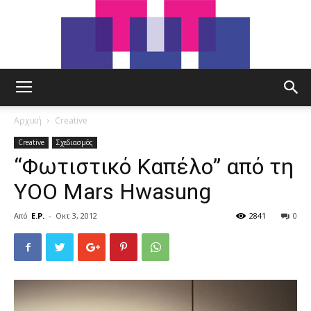
tut.gr
Αρχική
Creative
Creative
Σχεδιασμός
“Φωτιστικό Καπέλο” από τη
YOO Mars Hwasung
Από
E.P.
-
Οκτ 3, 2012
2841
0