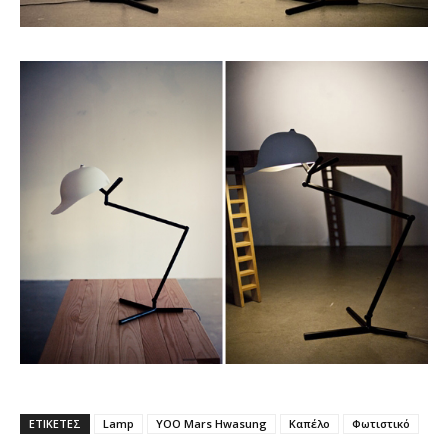
ΕΤΙΚΕΤΕΣ
Lamp
YOO Mars Hwasung
Καπέλο
Φωτιστικό