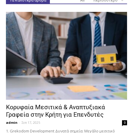
Τα καλύτερα άρθρα
All
περισσότερο
Κορυφαία Μεσιτικά & Αναπτυξιακά
Γραφεία στην Κρήτη για Επενδυτές
admin
-
Σεπ 17, 2025
0
1. Grekodom Development Δυνατά σημεία: Μεγάλο μεσιτικό