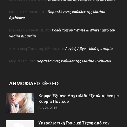
Πορσελάνινες κούκλες της Marina
κατερινα Μαρκακη
στο
Bychkova
Ρολόι τοίχου “White & White” από τον
ΕΥΣΤΑΘΙΟΥ ΙΩΑΝΝΗΣ
στο
Vadim Kibardin
Αυγό ή Αβγό – Ιδού η απορία
Αικατερινη Τριανταφυλλιδου
στο
Πορσελάνινες κούκλες της Marina Bychkova
Μαρία Σταμ
στο
ΔΗΜΟΦΙΛΕΊΣ ΘΈΣΕΙΣ
Κομψό Έξυπνο Δαχτυλίδι Εξοπλισμένο με
Κουμπί Πανικού
Αυγ 26, 2016
Υπεραλιστική Γραφική Τέχνη από τον