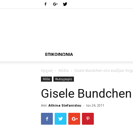
ΕΠΙΚΟΙΝΩΝΊΑ
Αρχική
Μόδα
Gisele Bundchen στο κινέζικο Vog
Μόδα
Φωτογραφία
Gisele Bundchen
Από
Athina Stefanidou
-
Ιαν 24, 2011