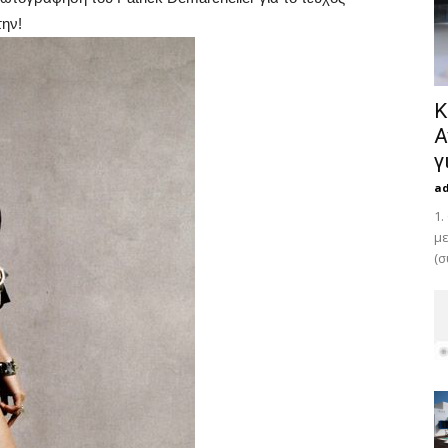
την!
Κ
Α
γ
a
1.
με
(σ