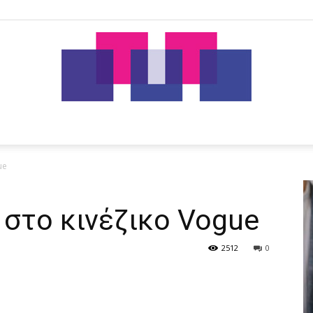
tut.gr
ue
 στο κινέζικο Vogue
2512
0