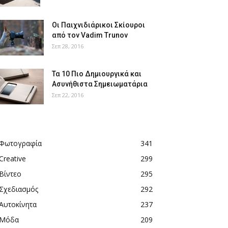
Οι Παιχνιδιάρικοι Σκίουροι
από τον Vadim Trunov
Σεπ 28, 2016
Τα 10 Πιο Δημιουργικά και
Ασυνήθιστα Σημειωματάρια
Σεπ 22, 2016
Φωτογραφία
341
Creative
299
Βίντεο
295
Σχεδιασμός
292
Αυτοκίνητα
237
Μόδα
209