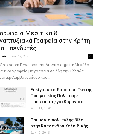
ορυφαία Μεσιτικά &
ναπτυξιακά Γραφεία στην Κρήτη
ια Επενδυτές
dmin
-
Σεπ 17, 2025
0
 Grekodom Development Δυνατά σημεία: Μεγάλο
σιτικό γραφείο με γραφεία σε όλη την Ελλάδα
υμπεριλαμβανομένου του...
Επείγουσα ειδοποίηση Γενικής
Γραμματείας Πολιτικής
Προστασίας για Κορονοϊό
Μαρ 11, 2020
Θαυμάσια πολυτελής βίλα
στην Κασσάνδρα Χαλκιδικής
Δεκ 19, 2016