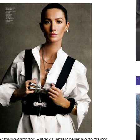
τογράφηση του Patrick Demarchelier για το τεύχος