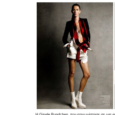
Η Gisele Bundchen, πρωταγωνίστησε σε μια φω