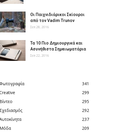
Οι Παιχνιδιάρικοι Σκίουροι
από τον Vadim Trunov
Σεπ 28, 2016
Τα 10 Πιο Δημιουργικά και
Ασυνήθιστα Σημειωματάρια
Σεπ 22, 2016
Φωτογραφία
341
Creative
299
Βίντεο
295
Σχεδιασμός
292
Αυτοκίνητα
237
Μόδα
209