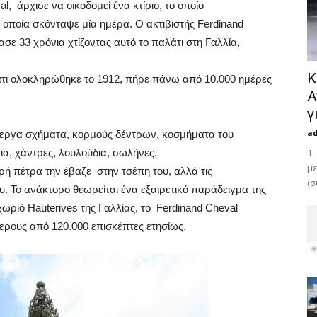
, άρχισε να οικοδομεί ένα κτίριο, το οποίο
οποία σκόνταψε μία ημέρα. Ο ακτιβιστής Ferdinand
σε 33 χρόνια χτίζοντας αυτό το παλάτι στη Γαλλία,
Κ
άτι ολοκληρώθηκε το 1912, πήρε πάνω από 10.000 ημέρες
Α
γ
a
ίεργα σχήματα, κορμούς δέντρων, κοσμήματα του
ια, χάντρες, λουλούδια, σωλήνες,
1.
με
ή πέτρα την έβαζε στην τσέπη του, αλλά τις
(σ
υ. Το ανάκτορο θεωρείται ένα εξαιρετικό παράδειγμα της
χωριό Hauterives της Γαλλίας, το Ferdinand Cheval
τερους από 120.000 επισκέπτες ετησίως.