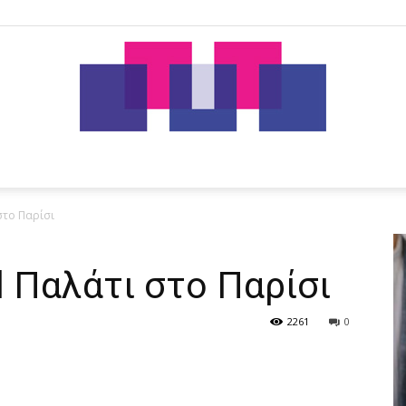
tut.gr
στο Παρίσι
l Παλάτι στο Παρίσι
2261
0