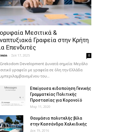
ορυφαία Μεσιτικά &
ναπτυξιακά Γραφεία στην Κρήτη
ια Επενδυτές
dmin
-
Σεπ 17, 2025
0
 Grekodom Development Δυνατά σημεία: Μεγάλο
σιτικό γραφείο με γραφεία σε όλη την Ελλάδα
υμπεριλαμβανομένου του...
Επείγουσα ειδοποίηση Γενικής
Γραμματείας Πολιτικής
Προστασίας για Κορονοϊό
Μαρ 11, 2020
Θαυμάσια πολυτελής βίλα
στην Κασσάνδρα Χαλκιδικής
Δεκ 19, 2016