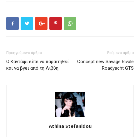
Προηγούμενο άρθρο
Επόμενο άρθρο
Ο Καντάφι είπε να παραιτηθεί
Concept new Savage Rivale
και να βγει από τη Λιβύη
Roadyacht GTS
Athina Stefanidou