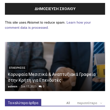
This site uses Akismet to reduce spam.
Learn how your
comment data is processed.
ΕΠΙΧΕΙΡΉΣΕΙΣ
Κορυφαία Μεσιτικά & Αναπτυξιακά Γραφεία
στην Κρήτη για Επενδυτές
admin
-
Σεπ 17, 2025
0
a
Τα καλύτερα άρθρα
All
περισσότερο