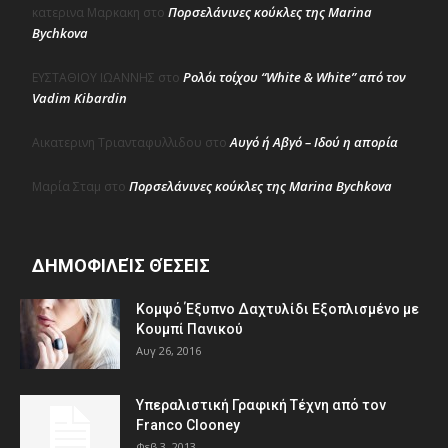
Πορσελάνινες κούκλες της Marina
κατερινα Μαρκακη
στο
Bychkova
Ρολόι τοίχου “White & White” από τον
ΕΥΣΤΑΘΙΟΥ ΙΩΑΝΝΗΣ
στο
Vadim Kibardin
Αυγό ή Αβγό – Ιδού η απορία
Αικατερινη Τριανταφυλλιδου
στο
Πορσελάνινες κούκλες της Marina Bychkova
Μαρία Σταμ
στο
ΔΗΜΟΦΙΛΕΊΣ ΘΈΣΕΙΣ
Κομψό Έξυπνο Δαχτυλίδι Εξοπλισμένο με
Κουμπί Πανικού
Αυγ 26, 2016
Υπεραλιστική Γραφική Τέχνη από τον
Franco Clooney
Φεβ 3, 2013