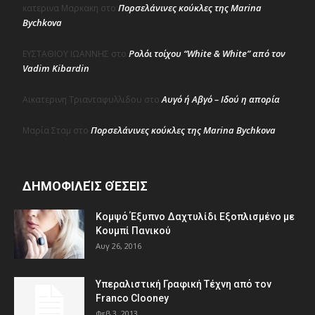
Πορσελάνινες κούκλες της Marina
κατερινα Μαρκακη
στο
Bychkova
Ρολόι τοίχου “White & White” από τον
ΕΥΣΤΑΘΙΟΥ ΙΩΑΝΝΗΣ
στο
Vadim Kibardin
Αυγό ή Αβγό – Ιδού η απορία
Αικατερινη Τριανταφυλλιδου
στο
Πορσελάνινες κούκλες της Marina Bychkova
Μαρία Σταμ
στο
ΔΗΜΟΦΙΛΕΊΣ ΘΈΣΕΙΣ
Κομψό Έξυπνο Δαχτυλίδι Εξοπλισμένο με
Κουμπί Πανικού
Αυγ 26, 2016
Υπεραλιστική Γραφική Τέχνη από τον
Franco Clooney
Φεβ 3, 2013