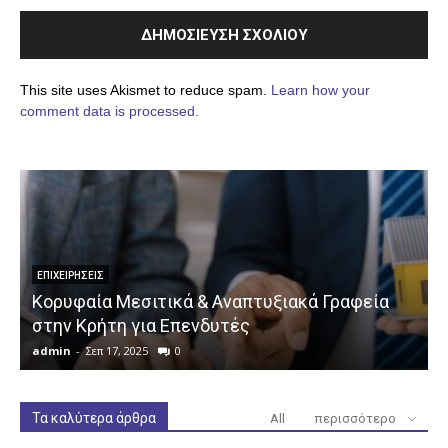
This site uses Akismet to reduce spam.
Learn how your
comment data is processed.
ΕΠΙΧΕΙΡΉΣΕΙΣ
Κορυφαία Μεσιτικά & Αναπτυξιακά Γραφεία
στην Κρήτη για Επενδυτές
admin
-
Σεπ 17, 2025
0
a
Τα καλύτερα άρθρα
All
περισσότερο