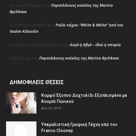
Πορσελάνινες κούκλες της Marina
κατερινα Μαρκακη
στο
Bychkova
Ρολόι τοίχου “White & White” από τον
ΕΥΣΤΑΘΙΟΥ ΙΩΑΝΝΗΣ
στο
Vadim Kibardin
Αυγό ή Αβγό – Ιδού η απορία
Αικατερινη Τριανταφυλλιδου
στο
Πορσελάνινες κούκλες της Marina Bychkova
Μαρία Σταμ
στο
ΔΗΜΟΦΙΛΕΊΣ ΘΈΣΕΙΣ
Κομψό Έξυπνο Δαχτυλίδι Εξοπλισμένο με
Κουμπί Πανικού
Αυγ 26, 2016
Υπεραλιστική Γραφική Τέχνη από τον
Franco Clooney