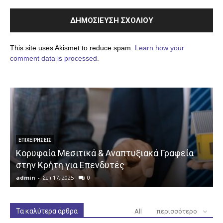
This site uses Akismet to reduce spam.
Learn how your
comment data is processed.
ΕΠΙΧΕΙΡΉΣΕΙΣ
Κορυφαία Μεσιτικά & Αναπτυξιακά Γραφεία
στην Κρήτη για Επενδυτές
admin
-
Σεπ 17, 2025
0
a
Τα καλύτερα άρθρα
All
περισσότερο