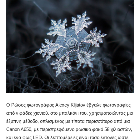
Ο Ρώσος φωτογράφος Alexey Klijatov έβγαλε φωτογραφίες
από νιφάδες χιονιού, στο μπαλκόνι του, χρησιμοποιώντας μια
έξυπνη μέθοδο, οπλισμένος με τίποτα περισσότερο από μια
Canon A650, με περιστρεφόμενο ρωσικό φακό 58 χιλιοστών,
και ένα φως LED. Οι λεπτομέρειες είναι τόσο έντονες ώστε