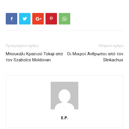
Προηγούμενο άρθρο
Επόμενο άρθρο
Μπουκάλι Κρασιού Tokaji από
Οι Μικροί Άνθρωποι από τον
τον Szabolcs Moldovan
Slinkachus
E.P.