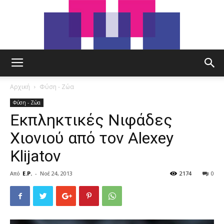
tut.gr
Αρχική
Φύση - Ζώα
Φύση - Ζώα
Εκπληκτικές Νιφάδες
Χιονιού από τον Alexey
Klijatov
Από
E.P.
-
Νοέ 24, 2013
2174
0