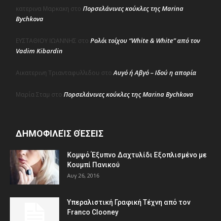
Πορσελάνινες κούκλες της Marina
κατερινα Μαρκακη
στο
Bychkova
Ρολόι τοίχου “White & White” από τον
ΕΥΣΤΑΘΙΟΥ ΙΩΑΝΝΗΣ
στο
Vadim Kibardin
Αυγό ή Αβγό – Ιδού η απορία
Αικατερινη Τριανταφυλλιδου
στο
Πορσελάνινες κούκλες της Marina Bychkova
Μαρία Σταμ
στο
ΔΗΜΟΦΙΛΕΊΣ ΘΈΣΕΙΣ
Κομψό Έξυπνο Δαχτυλίδι Εξοπλισμένο με
Κουμπί Πανικού
Αυγ 26, 2016
Υπεραλιστική Γραφική Τέχνη από τον
Franco Clooney