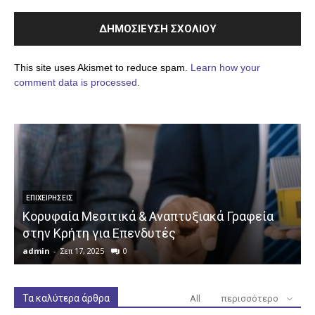
This site uses Akismet to reduce spam.
Learn how your
comment data is processed.
ΕΠΙΧΕΙΡΉΣΕΙΣ
Κορυφαία Μεσιτικά & Αναπτυξιακά Γραφεία
στην Κρήτη για Επενδυτές
admin
-
Σεπ 17, 2025
0
a
Τα καλύτερα άρθρα
All
περισσότερο