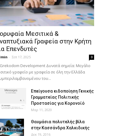
ορυφαία Μεσιτικά &
ναπτυξιακά Γραφεία στην Κρήτη
ια Επενδυτές
dmin
-
Σεπ 17, 2025
0
 Grekodom Development Δυνατά σημεία: Μεγάλο
σιτικό γραφείο με γραφεία σε όλη την Ελλάδα
υμπεριλαμβανομένου του...
Επείγουσα ειδοποίηση Γενικής
Γραμματείας Πολιτικής
Προστασίας για Κορονοϊό
Μαρ 11, 2020
Θαυμάσια πολυτελής βίλα
στην Κασσάνδρα Χαλκιδικής
Δεκ 19, 2016