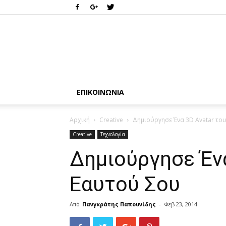
ΕΠΙΚΟΙΝΩΝΊΑ
Αρχική
Creative
Δημιούργησε Ένα 3D Avatar το
Creative
Τεχνολογία
Δημιούργησε Ένα
Εαυτού Σου
Από
Πανγκράτης Παπουνίδης
-
Φεβ 23, 2014