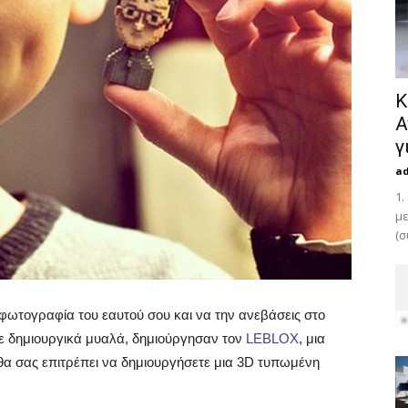
Κ
Α
γ
a
1.
με
(σ
 φωτογραφία του εαυτού σου και να την ανεβάσεις στο
 με δημιουργικά μυαλά, δημιούργησαν τον
LEBLOX
, μια
α σας επιτρέπει να
δημιουργήσετε μια 3D τυπωμένη