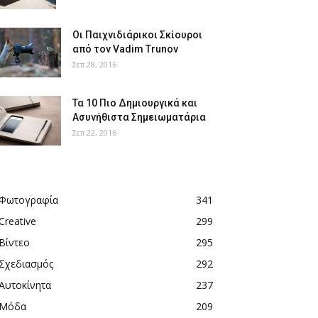
Οι Παιχνιδιάρικοι Σκίουροι
από τον Vadim Trunov
Σεπ 28, 2016
Τα 10 Πιο Δημιουργικά και
Ασυνήθιστα Σημειωματάρια
Σεπ 22, 2016
Φωτογραφία
341
Creative
299
Βίντεο
295
Σχεδιασμός
292
Αυτοκίνητα
237
Μόδα
209