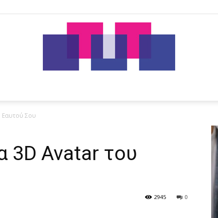
tut.gr
υ Εαυτού Σου
 3D Avatar του
2945
0