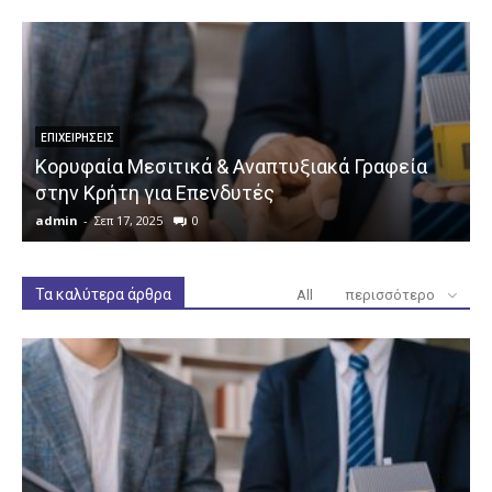
ΕΠΙΧΕΙΡΉΣΕΙΣ
Κορυφαία Μεσιτικά & Αναπτυξιακά Γραφεία
στην Κρήτη για Επενδυτές
admin
-
Σεπ 17, 2025
0
a
Τα καλύτερα άρθρα
All
περισσότερο