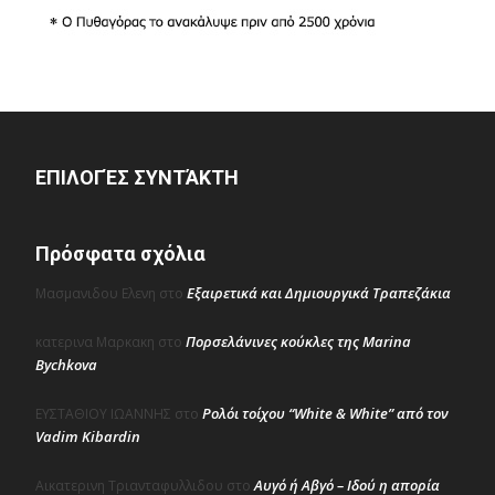
ΕΠΙΛΟΓΈΣ ΣΥΝΤΆΚΤΗ
Πρόσφατα σχόλια
Εξαιρετικά και Δημιουργικά Τραπεζάκια
Μασμανιδου Ελενη
στο
Πορσελάνινες κούκλες της Marina
κατερινα Μαρκακη
στο
Bychkova
Ρολόι τοίχου “White & White” από τον
ΕΥΣΤΑΘΙΟΥ ΙΩΑΝΝΗΣ
στο
Vadim Kibardin
Αυγό ή Αβγό – Ιδού η απορία
Αικατερινη Τριανταφυλλιδου
στο