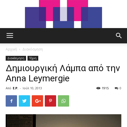
tut.gr
Αρχική
Διακόσμηση
Διακόσμηση
Τέχνη
Δημιουργική Λάμπα από την
Anna Leymergie
Από
E.P.
-
Ιούλ 10, 2013
1915
0