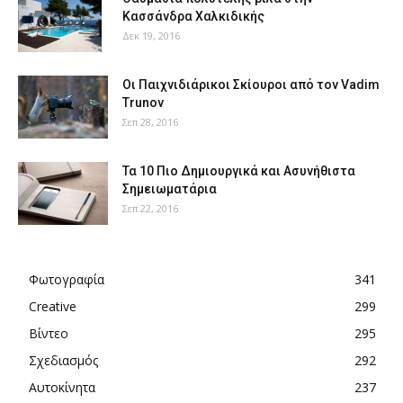
Κασσάνδρα Χαλκιδικής
Δεκ 19, 2016
Οι Παιχνιδιάρικοι Σκίουροι από τον Vadim
Trunov
Σεπ 28, 2016
Τα 10 Πιο Δημιουργικά και Ασυνήθιστα
Σημειωματάρια
Σεπ 22, 2016
Φωτογραφία
341
Creative
299
Βίντεο
295
Σχεδιασμός
292
Αυτοκίνητα
237