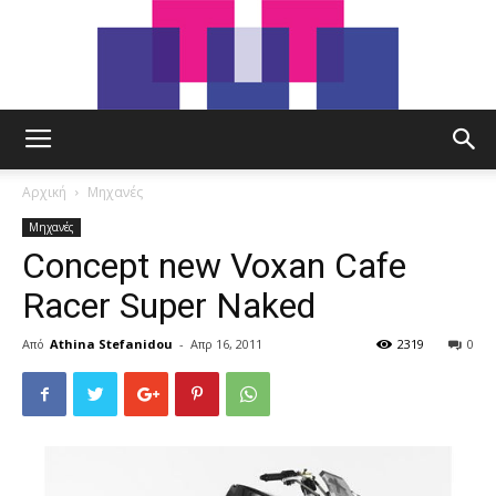
tut.gr
Αρχική
Μηχανές
Μηχανές
Concept new Voxan Cafe
Racer Super Naked
Από
Athina Stefanidou
-
Απρ 16, 2011
2319
0