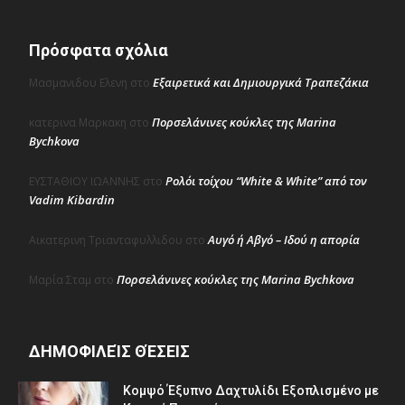
Πρόσφατα σχόλια
Εξαιρετικά και Δημιουργικά Τραπεζάκια
Μασμανιδου Ελενη
στο
Πορσελάνινες κούκλες της Marina
κατερινα Μαρκακη
στο
Bychkova
Ρολόι τοίχου “White & White” από τον
ΕΥΣΤΑΘΙΟΥ ΙΩΑΝΝΗΣ
στο
Vadim Kibardin
Αυγό ή Αβγό – Ιδού η απορία
Αικατερινη Τριανταφυλλιδου
στο
Πορσελάνινες κούκλες της Marina Bychkova
Μαρία Σταμ
στο
ΔΗΜΟΦΙΛΕΊΣ ΘΈΣΕΙΣ
Κομψό Έξυπνο Δαχτυλίδι Εξοπλισμένο με