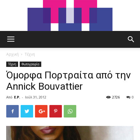
tut.gr
Αρχική
Τέχνη
Τέχνη
Φωτογραφία
Όμορφα Πορτραίτα από την
Annick Bouvattier
Από
E.P.
-
Ιούλ 31, 2012
2726
0