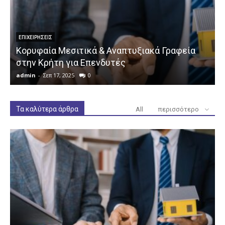
ΕΠΙΧΕΙΡΉΣΕΙΣ
Κορυφαία Μεσιτικά & Αναπτυξιακά Γραφεία
στην Κρήτη για Επενδυτές
admin
-
Σεπ 17, 2025
0
a
Τα καλύτερα άρθρα
All
περισσότερο