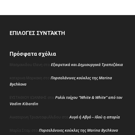
ΕΠΙΛΟΓΈΣ ΣΥΝΤΆΚΤΗ
Πρόσφατα σχόλια
Εξαιρετικά και Δημιουργικά Τραπεζάκια
Μασμανιδου Ελενη
στο
Πορσελάνινες κούκλες της Marina
κατερινα Μαρκακη
στο
Bychkova
Ρολόι τοίχου “White & White” από τον
ΕΥΣΤΑΘΙΟΥ ΙΩΑΝΝΗΣ
στο
Vadim Kibardin
Αυγό ή Αβγό – Ιδού η απορία
Αικατερινη Τριανταφυλλιδου
στο
Πορσελάνινες κούκλες της Marina Bychkova
Μαρία Σταμ
στο