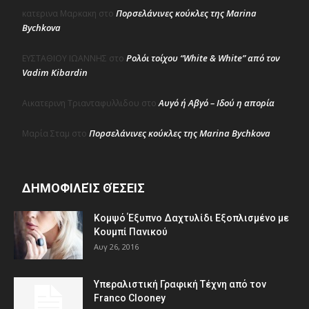
Πορσελάνινες κούκλες της Marina
κατερινα Μαρκακη
στο
Bychkova
Ρολόι τοίχου “White & White” από τον
ΕΥΣΤΑΘΙΟΥ ΙΩΑΝΝΗΣ
στο
Vadim Kibardin
Αυγό ή Αβγό – Ιδού η απορία
Αικατερινη Τριανταφυλλιδου
στο
Πορσελάνινες κούκλες της Marina Bychkova
Μαρία Σταμ
στο
ΔΗΜΟΦΙΛΕΊΣ ΘΈΣΕΙΣ
Κομψό Έξυπνο Δαχτυλίδι Εξοπλισμένο με
Κουμπί Πανικού
Αυγ 26, 2016
Υπεραλιστική Γραφική Τέχνη από τον
Franco Clooney