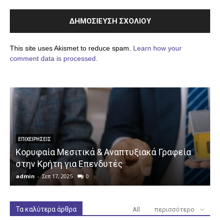
This site uses Akismet to reduce spam.
Learn how your
comment data is processed.
ΕΠΙΧΕΙΡΉΣΕΙΣ
Κορυφαία Μεσιτικά & Αναπτυξιακά Γραφεία
στην Κρήτη για Επενδυτές
admin
-
Σεπ 17, 2025
0
a
Τα καλύτερα άρθρα
All
περισσότερο