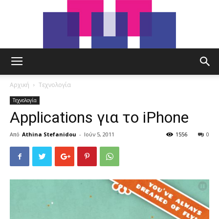
tut.gr
Αρχική
Τεχνολογία
Τεχνολογία
Applications για το iPhone
Από
Athina Stefanidou
-
Ιούν 5, 2011
1556
0