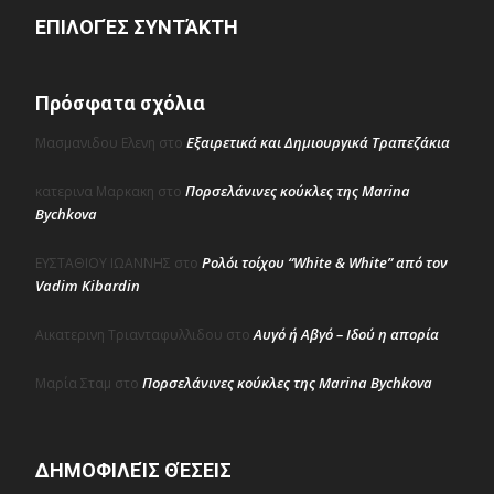
ΕΠΙΛΟΓΈΣ ΣΥΝΤΆΚΤΗ
Πρόσφατα σχόλια
Εξαιρετικά και Δημιουργικά Τραπεζάκια
Μασμανιδου Ελενη
στο
Πορσελάνινες κούκλες της Marina
κατερινα Μαρκακη
στο
Bychkova
Ρολόι τοίχου “White & White” από τον
ΕΥΣΤΑΘΙΟΥ ΙΩΑΝΝΗΣ
στο
Vadim Kibardin
Αυγό ή Αβγό – Ιδού η απορία
Αικατερινη Τριανταφυλλιδου
στο
Πορσελάνινες κούκλες της Marina Bychkova
Μαρία Σταμ
στο
ΔΗΜΟΦΙΛΕΊΣ ΘΈΣΕΙΣ