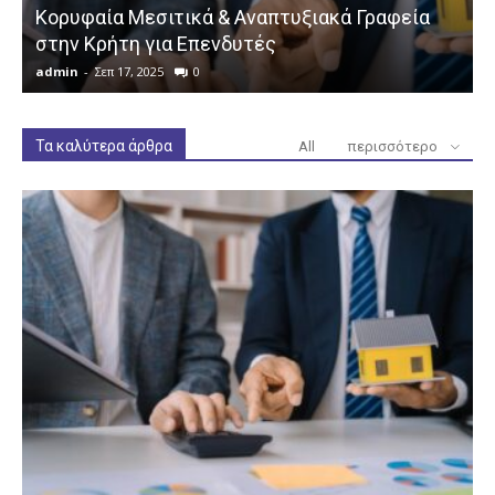
Κορυφαία Μεσιτικά & Αναπτυξιακά Γραφεία
στην Κρήτη για Επενδυτές
admin
-
Σεπ 17, 2025
0
a
Τα καλύτερα άρθρα
All
περισσότερο