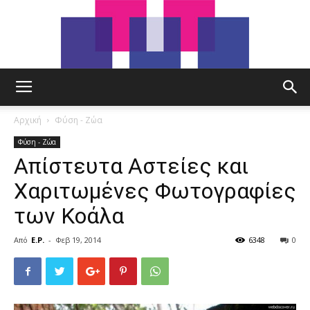
tut.gr
Αρχική
Φύση - Ζώα
Φύση - Ζώα
Απίστευτα Αστείες και
Χαριτωμένες Φωτογραφίες
των Κοάλα
Από
E.P.
-
Φεβ 19, 2014
6348
0