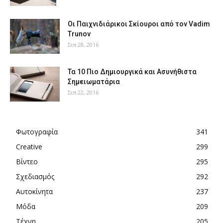
Οι Παιχνιδιάρικοι Σκίουροι από τον Vadim
Trunov
Σεπ 28, 2016
Τα 10 Πιο Δημιουργικά και Ασυνήθιστα
Σημειωματάρια
Σεπ 22, 2016
Φωτογραφία
341
Creative
299
Βίντεο
295
Σχεδιασμός
292
Αυτοκίνητα
237
Μόδα
209
Τέχνη
205