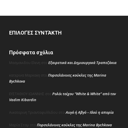
ΕΠΙΛΟΓΈΣ ΣΥΝΤΆΚΤΗ
Πρόσφατα σχόλια
Εξαιρετικά και Δημιουργικά Τραπεζάκια
Μασμανιδου Ελενη
στο
Πορσελάνινες κούκλες της Marina
κατερινα Μαρκακη
στο
Bychkova
Ρολόι τοίχου “White & White” από τον
ΕΥΣΤΑΘΙΟΥ ΙΩΑΝΝΗΣ
στο
Vadim Kibardin
Αυγό ή Αβγό – Ιδού η απορία
Αικατερινη Τριανταφυλλιδου
στο
Πορσελάνινες κούκλες της Marina Bychkova
Μαρία Σταμ
στο