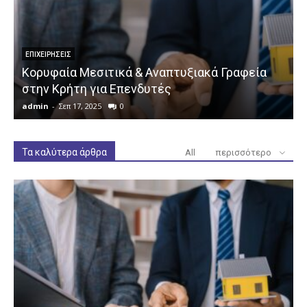
ΕΠΙΧΕΙΡΉΣΕΙΣ
Κορυφαία Μεσιτικά & Αναπτυξιακά Γραφεία
στην Κρήτη για Επενδυτές
admin
-
Σεπ 17, 2025
0
a
Τα καλύτερα άρθρα
All
περισσότερο