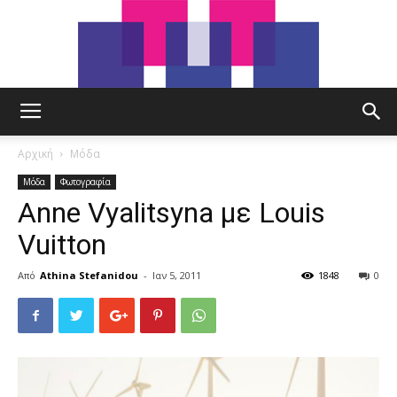
tut.gr
Αρχική
Μόδα
Μόδα
Φωτογραφία
Anne Vyalitsyna με Louis
Vuitton
Από
Athina Stefanidou
-
Ιαν 5, 2011
1848
0