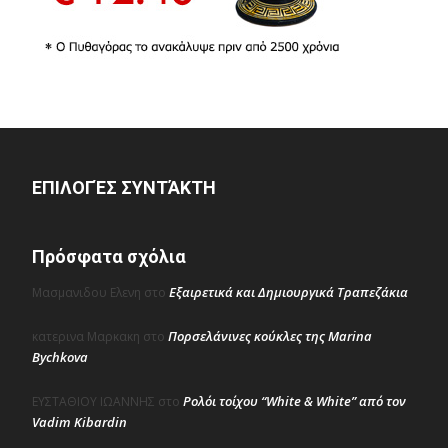
ΕΠΙΛΟΓΈΣ ΣΥΝΤΆΚΤΗ
Πρόσφατα σχόλια
Εξαιρετικά και Δημιουργικά Τραπεζάκια
Μασμανιδου Ελενη
στο
Πορσελάνινες κούκλες της Marina
κατερινα Μαρκακη
στο
Bychkova
Ρολόι τοίχου “White & White” από τον
ΕΥΣΤΑΘΙΟΥ ΙΩΑΝΝΗΣ
στο
Vadim Kibardin