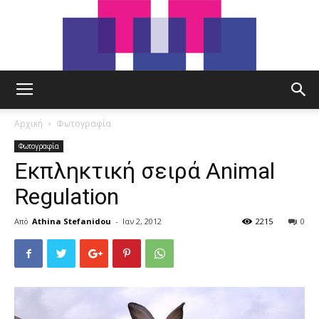
tut.gr
Αρχική
Φωτογραφία
Φωτογραφία
Εκπληκτική σειρά Animal
Regulation
Από
Athina Stefanidou
-
Ιαν 2, 2012
2215
0