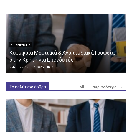
ΕΠΙΧΕΙΡΉΣΕΙΣ
Κορυφαία Μεσιτικά & Αναπτυξιακά Γραφεία
στην Κρήτη για Επενδυτές
admin
-
Σεπ 17, 2025
0
a
Τα καλύτερα άρθρα
All
περισσότερο