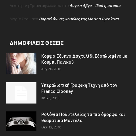
Αυγό ή Αβγό – Ιδού η απορία
Αικατερινη Τριανταφυλλιδου
στο
Πορσελάνινες κούκλες της Marina Bychkova
Μαρία Σταμ
στο
ΔΗΜΟΦΙΛΕΊΣ ΘΈΣΕΙΣ
Κομψό Έξυπνο Δαχτυλίδι Εξοπλισμένο με
Κουμπί Πανικού
Αυγ 26, 2016
Υπεραλιστική Γραφική Τέχνη από τον
Franco Clooney
Φεβ 3, 2013
Ρολόγια Πολυτελείας τα πιο όμορφα και
θεαματικά Μοντέλα
Οκτ 12, 2010