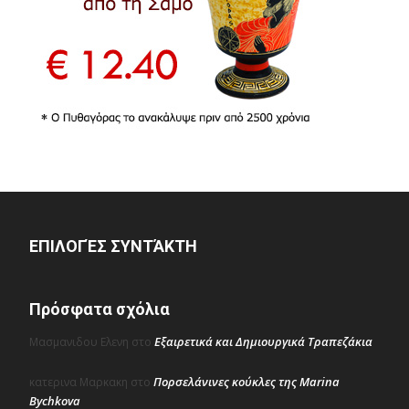
ΕΠΙΛΟΓΈΣ ΣΥΝΤΆΚΤΗ
Πρόσφατα σχόλια
Εξαιρετικά και Δημιουργικά Τραπεζάκια
Μασμανιδου Ελενη
στο
Πορσελάνινες κούκλες της Marina
κατερινα Μαρκακη
στο
Bychkova