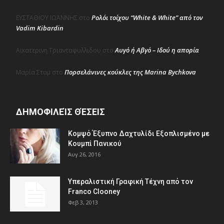
Ρολόι τοίχου “White & White” από τον
ΕΥΣΤΑΘΙΟΥ ΙΩΑΝΝΗΣ
στο
Vadim Kibardin
Αυγό ή Αβγό – Ιδού η απορία
Αικατερινη Τριανταφυλλιδου
στο
Πορσελάνινες κούκλες της Marina Bychkova
Μαρία Σταμ
στο
ΔΗΜΟΦΙΛΕΊΣ ΘΈΣΕΙΣ
Κομψό Έξυπνο Δαχτυλίδι Εξοπλισμένο με
Κουμπί Πανικού
Αυγ 26, 2016
Υπεραλιστική Γραφική Τέχνη από τον
Franco Clooney
Φεβ 3, 2013