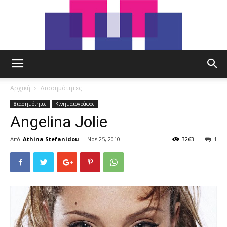
tut.gr
Αρχική
Διασημότητες
Διασημότητες
Κινηματογράφος
Angelina Jolie
Από
Athina Stefanidou
-
Νοέ 25, 2010
3263
1