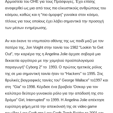
Αρμοστεία του ΟΗΕ για τους Πρόσφυγες. Έχει επίσης
αναφερθεί ως μια από τους πιο ελκυστικούς ανθρώπους του
κόσμου, καθώς και η “πιο όμορφη” γυναίκα στον κόσμο,
τίτλους για τους οποίους έχει λάβει σημαντικά την προσοχή
των μέσων ενημέρωσης.
Αν και έκανε το ντεμπούτο οθόνης της ως παιδί μαζί με τον
πατέρα της, Jon Voight στην ταινία του 1982 “Lookin ‘to Get
Out”, την καριέρα της η Angelina Jolie άρχισε σοβαρά μια
δεκαετία αργότερα με την χαμηλού προϋπολογισμού
παραγωγή” Cyborg 2″ το 1993. Ο πρώτος ηγετικός ρόλος
της σε μια σημαντική ταινία ήταν το “Hackers” το 1995. Στις
θρυλικές βιογραφικές ταινίες του” George Wallace” το1997 και
στη “Gia” το 1998. Κέρδισε ένα βραβείο ‘Οσκαρ για τον
καλύτερο δεύτερο γυναικείο ρόλο για την απόδοσή της στο
δράμα” Girl, Interrupted” το 1999. Η Angelina Jolie απέκτησε
ευρύτερη φήμη μετά την απεικόνισή της σε video game
ηρωίδας Lara Croft στη Lara Croft: Tomb Raider το 2001 και