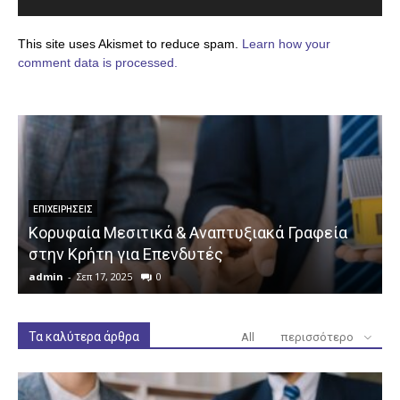
This site uses Akismet to reduce spam.
Learn how your
comment data is processed.
ΕΠΙΧΕΙΡΉΣΕΙΣ
Κορυφαία Μεσιτικά & Αναπτυξιακά Γραφεία
στην Κρήτη για Επενδυτές
admin
-
Σεπ 17, 2025
0
a
Τα καλύτερα άρθρα
All
περισσότερο