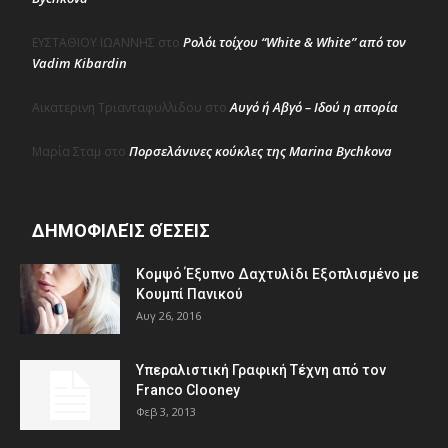
Ρολόι τοίχου “White & White” από τον
ΕΥΣΤΑΘΙΟΥ ΙΩΑΝΝΗΣ
στο
Vadim Kibardin
Αυγό ή Αβγό – Ιδού η απορία
Αικατερινη Τριανταφυλλιδου
στο
Πορσελάνινες κούκλες της Marina Bychkova
Μαρία Σταμ
στο
ΔΗΜΟΦΙΛΕΊΣ ΘΈΣΕΙΣ
Κομψό Έξυπνο Δαχτυλίδι Εξοπλισμένο με
Κουμπί Πανικού
Αυγ 26, 2016
Υπεραλιστική Γραφική Τέχνη από τον
Franco Clooney
Φεβ 3, 2013