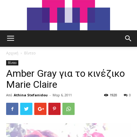
tut.gr
Αρχική
Βίντεο
Βίντεο
Amber Gray για το κινέζικο
Marie Claire
Από
Athina Stefanidou
-
Μαρ 6, 2011
1920
0