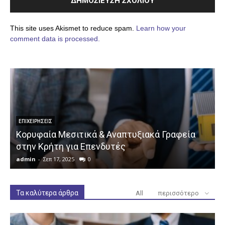
This site uses Akismet to reduce spam.
Learn how your
comment data is processed.
ΕΠΙΧΕΙΡΉΣΕΙΣ
Κορυφαία Μεσιτικά & Αναπτυξιακά Γραφεία
στην Κρήτη για Επενδυτές
admin
-
Σεπ 17, 2025
0
a
Τα καλύτερα άρθρα
All
περισσότερο