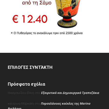
ΕΠΙΛΟΓΈΣ ΣΥΝΤΆΚΤΗ
Πρόσφατα σχόλια
Εξαιρετικά και Δημιουργικά Τραπεζάκια
Μασμανιδου Ελενη
στο
Πορσελάνινες κούκλες της Marina
κατερινα Μαρκακη
στο
Bychkova