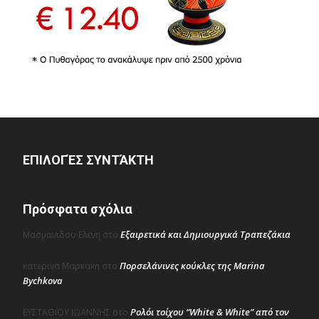
ΕΠΙΛΟΓΈΣ ΣΥΝΤΆΚΤΗ
Πρόσφατα σχόλια
Εξαιρετικά και Δημιουργικά Τραπεζάκια
Μασμανιδου Ελενη
στο
Πορσελάνινες κούκλες της Marina
κατερινα Μαρκακη
στο
Bychkova
Ρολόι τοίχου “White & White” από τον
ΕΥΣΤΑΘΙΟΥ ΙΩΑΝΝΗΣ
στο