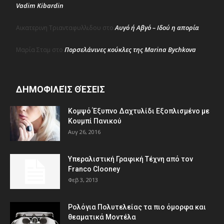
Vadim Kibardin
Αυγό ή Αβγό – Ιδού η απορία
Αικατερινη Τριανταφυλλιδου
στο
Πορσελάνινες κούκλες της Marina Bychkova
Μαρία Σταμ
στο
ΔΗΜΟΦΙΛΕΊΣ ΘΈΣΕΙΣ
Κομψό Έξυπνο Δαχτυλίδι Εξοπλισμένο με
Κουμπί Πανικού
Αυγ 26, 2016
Υπεραλιστική Γραφική Τέχνη από τον
Franco Clooney
Φεβ 3, 2013
Ρολόγια Πολυτελείας τα πιο όμορφα και
θεαματικά Μοντέλα