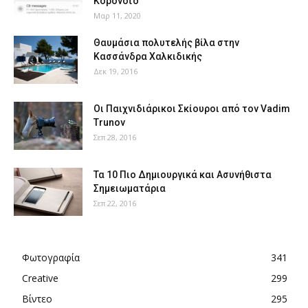
Κορονοϊό
Μαρ 11, 2020
Θαυμάσια πολυτελής βίλα στην
Κασσάνδρα Χαλκιδικής
Δεκ 19, 2016
Οι Παιχνιδιάρικοι Σκίουροι από τον Vadim
Trunov
Σεπ 28, 2016
Τα 10 Πιο Δημιουργικά και Ασυνήθιστα
Σημειωματάρια
Σεπ 22, 2016
Φωτογραφία
341
Creative
299
Βίντεο
295