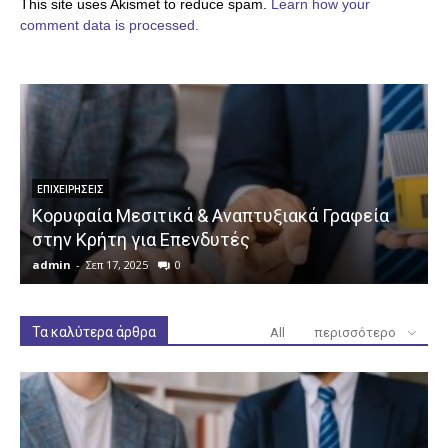
This site uses Akismet to reduce spam.
Learn how your
comment data is processed.
ΕΠΙΧΕΙΡΉΣΕΙΣ
Κορυφαία Μεσιτικά & Αναπτυξιακά Γραφεία
στην Κρήτη για Επενδυτές
admin
-
Σεπ 17, 2025
0
a
Τα καλύτερα άρθρα
All
περισσότερο