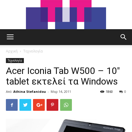
tut.gr
Αρχική
Τεχνολογία
Τεχνολογία
Acer Iconia Tab W500 – 10″
tablet εκτελεί τα Windows
Από
Athina Stefanidou
-
Μαρ 14, 2011
1860
0