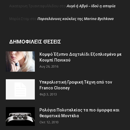
Αυγό ή Αβγό – Ιδού η απορία
Αικατερινη Τριανταφυλλιδου
στο
Πορσελάνινες κούκλες της Marina Bychkova
Μαρία Σταμ
στο
ΔΗΜΟΦΙΛΕΊΣ ΘΈΣΕΙΣ
Κομψό Έξυπνο Δαχτυλίδι Εξοπλισμένο με
Κουμπί Πανικού
Αυγ 26, 2016
Υπεραλιστική Γραφική Τέχνη από τον
Franco Clooney
Φεβ 3, 2013
Ρολόγια Πολυτελείας τα πιο όμορφα και
θεαματικά Μοντέλα
Οκτ 12, 2010