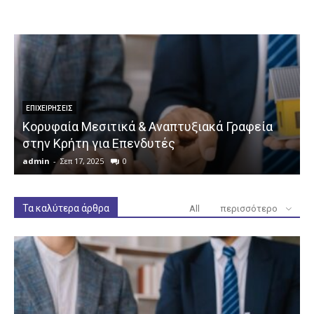
ΕΠΙΧΕΙΡΉΣΕΙΣ
Κορυφαία Μεσιτικά & Αναπτυξιακά Γραφεία
στην Κρήτη για Επενδυτές
admin
-
Σεπ 17, 2025
0
a
Τα καλύτερα άρθρα
All
περισσότερο