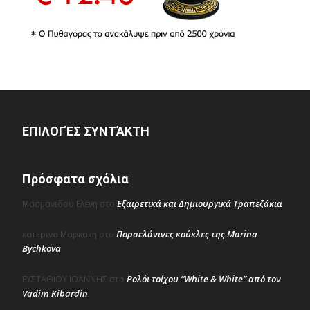
ΕΠΙΛΟΓΈΣ ΣΥΝΤΆΚΤΗ
Πρόσφατα σχόλια
Εξαιρετικά και Δημιουργικά Τραπεζάκια
Μασμανιδου Ελενη
στο
Πορσελάνινες κούκλες της Marina
κατερινα Μαρκακη
στο
Bychkova
Ρολόι τοίχου “White & White” από τον
ΕΥΣΤΑΘΙΟΥ ΙΩΑΝΝΗΣ
στο
Vadim Kibardin