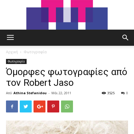
tut.gr
Αρχική
Φωτογραφία
Φωτογραφία
Όμορφες φωτογραφίες από
τον Robert Jaso
Από
Athina Stefanidou
-
Μάι 22, 2011
3525
0