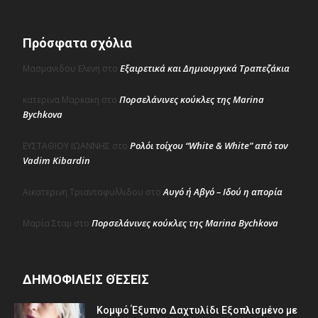
Πρόσφατα σχόλια
Εξαιρετικά και Δημιουργικά Τραπεζάκια
Μασμανιδου Ελενη
στο
Πορσελάνινες κούκλες της Marina
κατερινα Μαρκακη
στο
Bychkova
Ρολόι τοίχου “White & White” από τον
ΕΥΣΤΑΘΙΟΥ ΙΩΑΝΝΗΣ
στο
Vadim Kibardin
Αυγό ή Αβγό – Ιδού η απορία
Αικατερινη Τριανταφυλλιδου
στο
Πορσελάνινες κούκλες της Marina Bychkova
Μαρία Σταμ
στο
ΔΗΜΟΦΙΛΕΊΣ ΘΈΣΕΙΣ
Κομψό Έξυπνο Δαχτυλίδι Εξοπλισμένο με