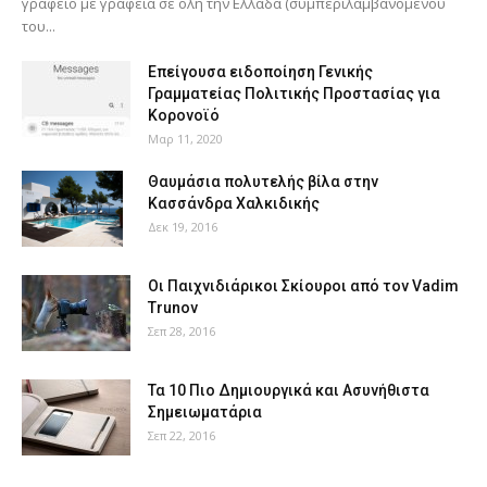
γραφείο με γραφεία σε όλη την Ελλάδα (συμπεριλαμβανομένου
του...
Επείγουσα ειδοποίηση Γενικής
Γραμματείας Πολιτικής Προστασίας για
Κορονοϊό
Μαρ 11, 2020
Θαυμάσια πολυτελής βίλα στην
Κασσάνδρα Χαλκιδικής
Δεκ 19, 2016
Οι Παιχνιδιάρικοι Σκίουροι από τον Vadim
Trunov
Σεπ 28, 2016
Τα 10 Πιο Δημιουργικά και Ασυνήθιστα
Σημειωματάρια
Σεπ 22, 2016