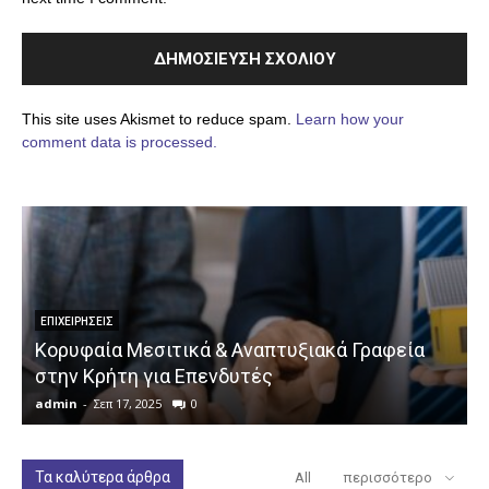
This site uses Akismet to reduce spam.
Learn how your
comment data is processed.
ΕΠΙΧΕΙΡΉΣΕΙΣ
Κορυφαία Μεσιτικά & Αναπτυξιακά Γραφεία
στην Κρήτη για Επενδυτές
admin
-
Σεπ 17, 2025
0
a
Τα καλύτερα άρθρα
All
περισσότερο