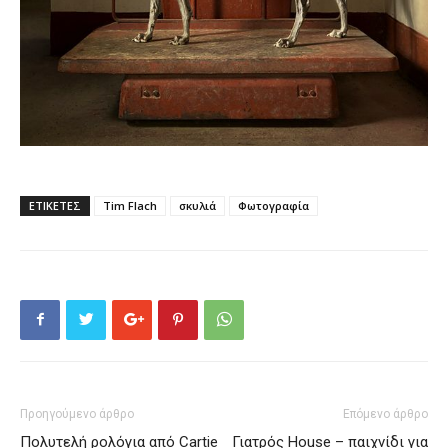
ΕΤΙΚΕΤΕΣ
Tim Flach
σκυλιά
Φωτογραφία
Προηγούμενο άρθρο
Επόμενο άρθρο
Πολυτελή ρολόγια από Cartie
Γιατρός House – παιχνίδι για