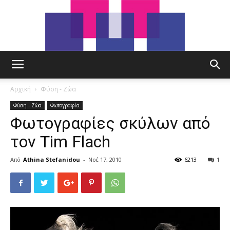
tut.gr
Αρχική
Φύση - Ζώα
Φύση - Ζώα
Φωτογραφία
Φωτογραφίες σκύλων από
τον Tim Flach
Από
Athina Stefanidou
-
Νοέ 17, 2010
6213
1