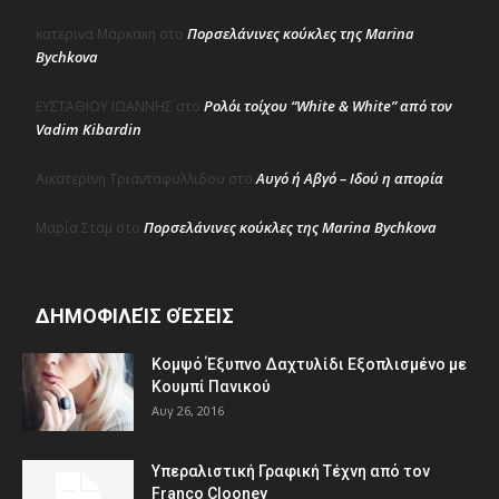
Πορσελάνινες κούκλες της Marina
κατερινα Μαρκακη
στο
Bychkova
Ρολόι τοίχου “White & White” από τον
ΕΥΣΤΑΘΙΟΥ ΙΩΑΝΝΗΣ
στο
Vadim Kibardin
Αυγό ή Αβγό – Ιδού η απορία
Αικατερινη Τριανταφυλλιδου
στο
Πορσελάνινες κούκλες της Marina Bychkova
Μαρία Σταμ
στο
ΔΗΜΟΦΙΛΕΊΣ ΘΈΣΕΙΣ
Κομψό Έξυπνο Δαχτυλίδι Εξοπλισμένο με
Κουμπί Πανικού
Αυγ 26, 2016
Υπεραλιστική Γραφική Τέχνη από τον
Franco Clooney