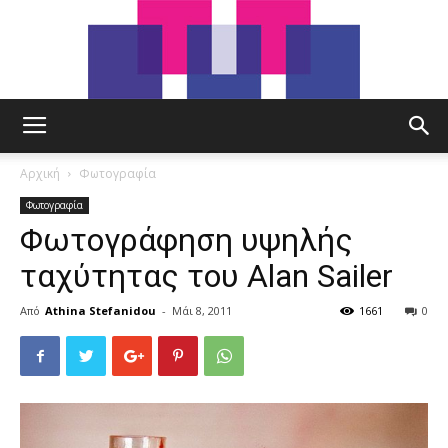
tut.gr
Αρχική
Φωτογραφία
Φωτογραφία
Φωτογράφηση υψηλής
ταχύτητας του Alan Sailer
Από
Athina Stefanidou
-
Μάι 8, 2011
1661
0