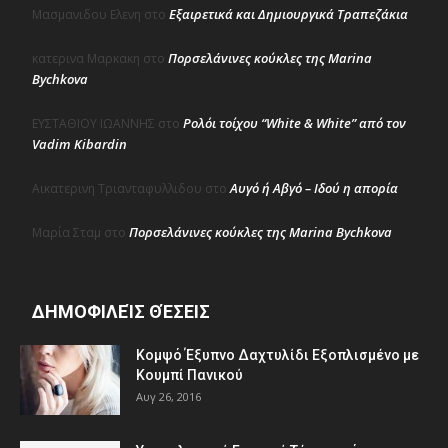
Εξαιρετικά και Δημιουργικά Τραπεζάκια
Μασμανιδου Ελενη
στο
Πορσελάνινες κούκλες της Marina
κατερινα Μαρκακη
στο
Bychkova
Ρολόι τοίχου “White & White” από τον
ΕΥΣΤΑΘΙΟΥ ΙΩΑΝΝΗΣ
στο
Vadim Kibardin
Αυγό ή Αβγό – Ιδού η απορία
Αικατερινη Τριανταφυλλιδου
στο
Πορσελάνινες κούκλες της Marina Bychkova
Μαρία Σταμ
στο
ΔΗΜΟΦΙΛΕΊΣ ΘΈΣΕΙΣ
Κομψό Έξυπνο Δαχτυλίδι Εξοπλισμένο με
Κουμπί Πανικού
Αυγ 26, 2016