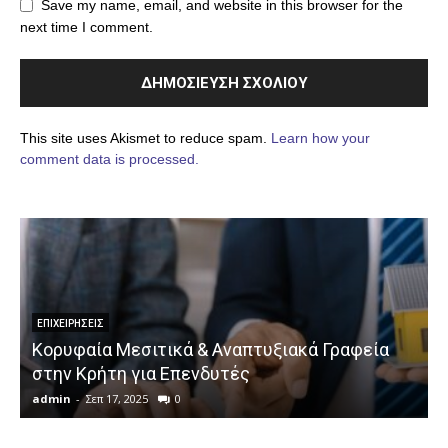
Save my name, email, and website in this browser for the
next time I comment.
This site uses Akismet to reduce spam.
Learn how your
comment data is processed.
ΕΠΙΧΕΙΡΉΣΕΙΣ
Κορυφαία Μεσιτικά & Αναπτυξιακά Γραφεία
στην Κρήτη για Επενδυτές
admin
-
Σεπ 17, 2025
0
a