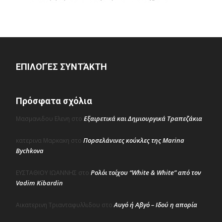
ΕΠΙΛΟΓΈΣ ΣΥΝΤΆΚΤΗ
Πρόσφατα σχόλια
Εξαιρετικά και Δημιουργικά Τραπεζάκια
Μασμανιδου Ελενη
στο
Πορσελάνινες κούκλες της Marina
κατερινα Μαρκακη
στο
Bychkova
Ρολόι τοίχου “White & White” από τον
ΕΥΣΤΑΘΙΟΥ ΙΩΑΝΝΗΣ
στο
Vadim Kibardin
Αυγό ή Αβγό – Ιδού η απορία
Αικατερινη Τριανταφυλλιδου
στο