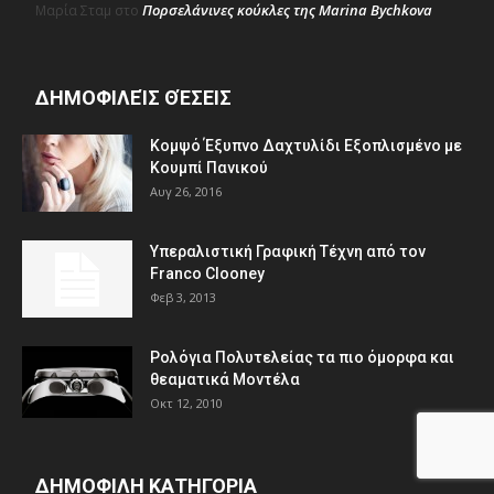
Πορσελάνινες κούκλες της Marina Bychkova
Μαρία Σταμ
στο
ΔΗΜΟΦΙΛΕΊΣ ΘΈΣΕΙΣ
Κομψό Έξυπνο Δαχτυλίδι Εξοπλισμένο με
Κουμπί Πανικού
Αυγ 26, 2016
Υπεραλιστική Γραφική Τέχνη από τον
Franco Clooney
Φεβ 3, 2013
Ρολόγια Πολυτελείας τα πιο όμορφα και
θεαματικά Μοντέλα
Οκτ 12, 2010
ΔΗΜΟΦΙΛΗ ΚΑΤΗΓΟΡΙΑ