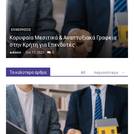
ΕΠΙΧΕΙΡΉΣΕΙΣ
Κορυφαία Μεσιτικά & Αναπτυξιακά Γραφεία
στην Κρήτη για Επενδυτές
admin
-
Σεπ 17, 2025
0
a
Τα καλύτερα άρθρα
All
περισσότερο