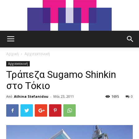
tut.gr
Αρχική
Αρχιτεκτονική
Αρχιτεκτονική
Τράπεζα Sugamo Shinkin
στο Τόκιο
Από
Athina Stefanidou
-
Μάι 23, 2011
1695
0