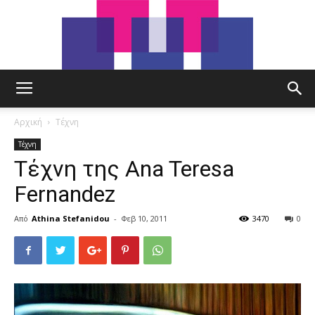
tut.gr
Αρχική
Τέχνη
Τέχνη
Τέχνη της Ana Teresa
Fernandez
Από
Athina Stefanidou
-
Φεβ 10, 2011
3470
0