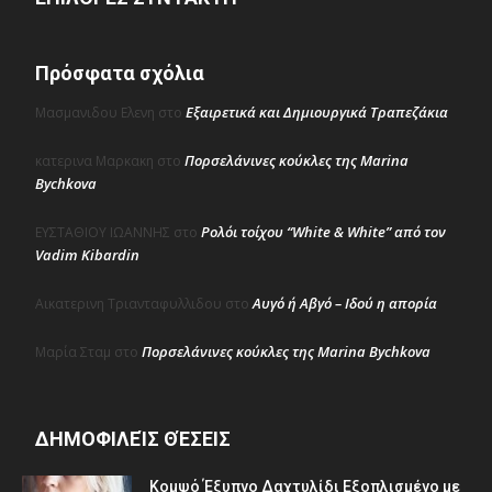
Πρόσφατα σχόλια
Εξαιρετικά και Δημιουργικά Τραπεζάκια
Μασμανιδου Ελενη
στο
Πορσελάνινες κούκλες της Marina
κατερινα Μαρκακη
στο
Bychkova
Ρολόι τοίχου “White & White” από τον
ΕΥΣΤΑΘΙΟΥ ΙΩΑΝΝΗΣ
στο
Vadim Kibardin
Αυγό ή Αβγό – Ιδού η απορία
Αικατερινη Τριανταφυλλιδου
στο
Πορσελάνινες κούκλες της Marina Bychkova
Μαρία Σταμ
στο
ΔΗΜΟΦΙΛΕΊΣ ΘΈΣΕΙΣ
Κομψό Έξυπνο Δαχτυλίδι Εξοπλισμένο με