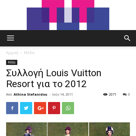
tut.gr
Αρχική
Μόδα
Μόδα
Συλλογή Louis Vuitton
Resort για το 2012
Από
Athina Stefanidou
-
Ιούν 14, 2011
2071
0