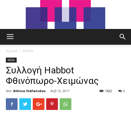
tut.gr
Αρχική
Μόδα
Μόδα
Συλλογή Habbot
Φθινόπωρο-Χειμώνας
Από
Athina Stefanidou
-
Φεβ 13, 2011
1622
0