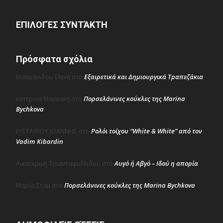
ΕΠΙΛΟΓΈΣ ΣΥΝΤΆΚΤΗ
Πρόσφατα σχόλια
Εξαιρετικά και Δημιουργικά Τραπεζάκια
Μασμανιδου Ελενη
στο
Πορσελάνινες κούκλες της Marina
κατερινα Μαρκακη
στο
Bychkova
Ρολόι τοίχου “White & White” από τον
ΕΥΣΤΑΘΙΟΥ ΙΩΑΝΝΗΣ
στο
Vadim Kibardin
Αυγό ή Αβγό – Ιδού η απορία
Αικατερινη Τριανταφυλλιδου
στο
Πορσελάνινες κούκλες της Marina Bychkova
Μαρία Σταμ
στο