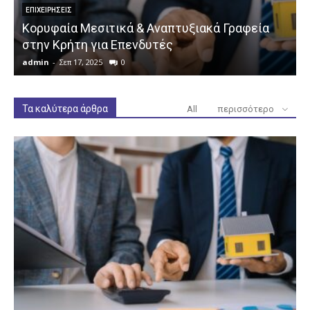
ΕΠΙΧΕΙΡΉΣΕΙΣ
Κορυφαία Μεσιτικά & Αναπτυξιακά Γραφεία
στην Κρήτη για Επενδυτές
admin
-
Σεπ 17, 2025
0
a
Τα καλύτερα άρθρα
All
περισσότερο