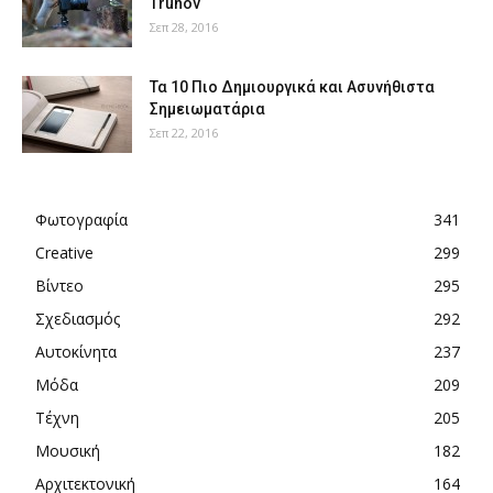
Trunov
Σεπ 28, 2016
Τα 10 Πιο Δημιουργικά και Ασυνήθιστα
Σημειωματάρια
Σεπ 22, 2016
Φωτογραφία
341
Creative
299
Βίντεο
295
Σχεδιασμός
292
Αυτοκίνητα
237
Μόδα
209
Τέχνη
205
Μουσική
182
Αρχιτεκτονική
164