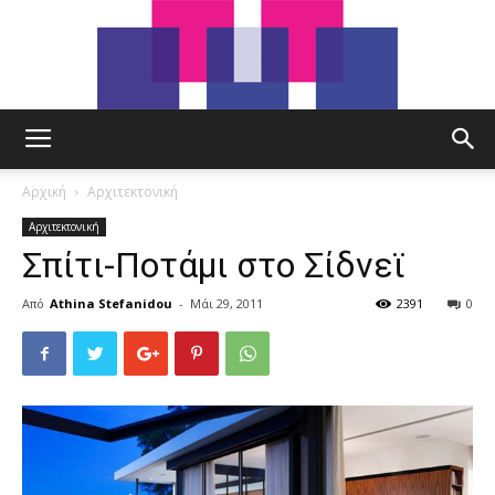
tut.gr
Αρχική
Αρχιτεκτονική
Αρχιτεκτονική
Σπίτι-Ποτάμι στο Σίδνεϊ
Από
Athina Stefanidou
-
Μάι 29, 2011
2391
0