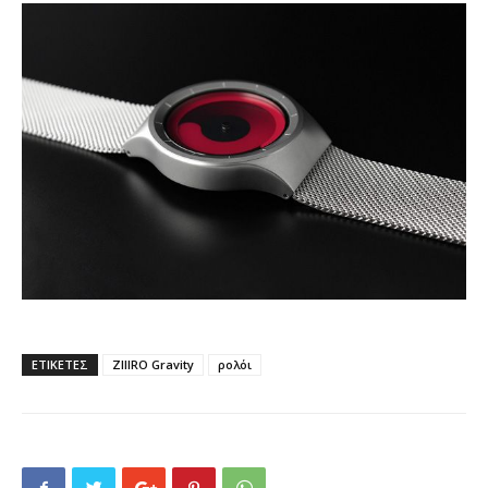
ΕΤΙΚΕΤΕΣ
ZIIIRO Gravity
ρολόι