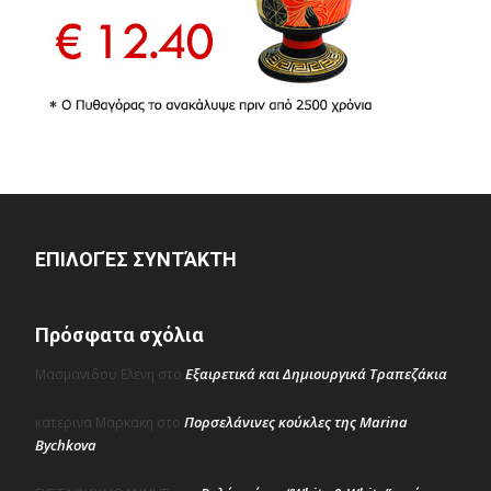
ΕΠΙΛΟΓΈΣ ΣΥΝΤΆΚΤΗ
Πρόσφατα σχόλια
Εξαιρετικά και Δημιουργικά Τραπεζάκια
Μασμανιδου Ελενη
στο
Πορσελάνινες κούκλες της Marina
κατερινα Μαρκακη
στο
Bychkova