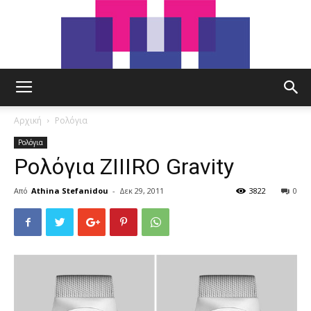
tut.gr
Αρχική
Ρολόγια
Ρολόγια
Ρολόγια ZIIIRO Gravity
Από
Athina Stefanidou
-
Δεκ 29, 2011
3822
0