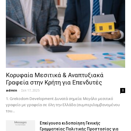
Κορυφαία Μεσιτικά & Αναπτυξιακά
Γραφεία στην Κρήτη για Επενδυτές
admin
-
Σεπ 17, 2025
0
1. Grekodom Development Δυνατά σημεία: Μεγάλο μεσιτικό
γραφείο με γραφεία σε όλη την Ελλάδα (συμπεριλαμβανομένου
του...
Επείγουσα ειδοποίηση Γενικής
Γραμματείας Πολιτικής Προστασίας για