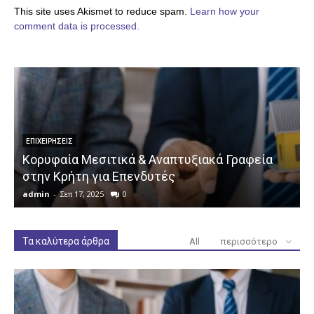
This site uses Akismet to reduce spam.
Learn how your
comment data is processed.
ΕΠΙΧΕΙΡΉΣΕΙΣ
Κορυφαία Μεσιτικά & Αναπτυξιακά Γραφεία
στην Κρήτη για Επενδυτές
admin
-
Σεπ 17, 2025
0
a
Τα καλύτερα άρθρα
All
περισσότερο