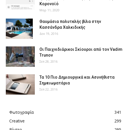
Κορονοϊό
Μαρ 11, 2020
Θαυμάσια πολυτελής βίλα στην
Κασσάνδρα Χαλκιδικής
Δεκ 19, 2016
Οι Παιχνιδιάρικοι Σκίουροι από τον Vadim
Trunov
Σεπ 28, 2016
Τα 10 Πιο Δημιουργικά και Ασυνήθιστα
Σημειωματάρια
Σεπ 22, 2016
Φωτογραφία
341
Creative
299
Βίντεο
295