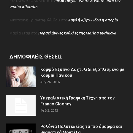
Ρολόι τοίχου “White & White” από τον
ΕΥΣΤΑΘΙΟΥ ΙΩΑΝΝΗΣ
στο
Vadim Kibardin
Αυγό ή Αβγό – Ιδού η απορία
Αικατερινη Τριανταφυλλιδου
στο
Πορσελάνινες κούκλες της Marina Bychkova
Μαρία Σταμ
στο
ΔΗΜΟΦΙΛΕΊΣ ΘΈΣΕΙΣ
Κομψό Έξυπνο Δαχτυλίδι Εξοπλισμένο με
Κουμπί Πανικού
Αυγ 26, 2016
Υπεραλιστική Γραφική Τέχνη από τον
Franco Clooney
Φεβ 3, 2013
Ρολόγια Πολυτελείας τα πιο όμορφα και
θεαματικά Μοντέλα