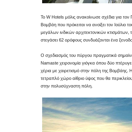
Το W Hotels μόλις ανακοίνωσε σχέδια για τον
Βομβάη που πρόκειται να ανοίξει τον Ιούλιο 
μεγάλων ινδικών αρχιτεκτονικών κτισμάτων, τ
στεγάσει 62 ορόφους συνδυάζονται ένα ξενοδο
Ο σχεδιασμός του πύργου πραγματικά σημαίνει
Namaste χειρονομία γιόγκα όπου δύο πτέρυγες
χέρια με χαιρετισμό στην πόλη της Βομβάης. Η
τετραπλό χώρο αίθριο ύψος που θα περικλείουν
στην πολυσύχναστη πόλη.