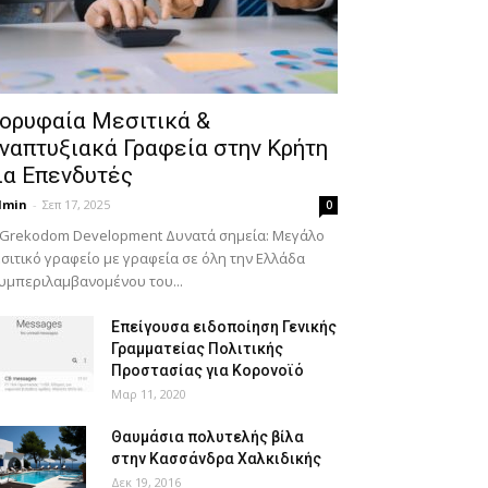
ορυφαία Μεσιτικά &
ναπτυξιακά Γραφεία στην Κρήτη
ια Επενδυτές
dmin
-
Σεπ 17, 2025
0
 Grekodom Development Δυνατά σημεία: Μεγάλο
σιτικό γραφείο με γραφεία σε όλη την Ελλάδα
υμπεριλαμβανομένου του...
Επείγουσα ειδοποίηση Γενικής
Γραμματείας Πολιτικής
Προστασίας για Κορονοϊό
Μαρ 11, 2020
Θαυμάσια πολυτελής βίλα
στην Κασσάνδρα Χαλκιδικής
Δεκ 19, 2016