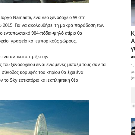
 Πύργο Namaste, ένα νέο ξενοδοχείο W στη
του 2015. Για να ακολουθήσει τη μακρά παράδοση των
Κ
ο εντυπωσιακό 984-πόδια-ψηλό κτίριο θα
Α
χείο, γραφείο και εμπορικούς χώρους.
γ
 να αντικατοπτρίζει την
a
 του ξενοδοχείου είναι ενωμένες μεταξύ τους σαν τα
1.
με
 σύνοδος κορυφής του κτιρίου θα έχει ένα
(σ
 το Sky εστιατόριο και εκπληκτική θέα