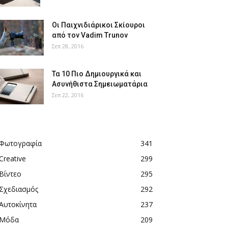
Οι Παιχνιδιάρικοι Σκίουροι
από τον Vadim Trunov
Σεπ 28, 2016
Τα 10 Πιο Δημιουργικά και
Ασυνήθιστα Σημειωματάρια
Σεπ 22, 2016
Φωτογραφία
341
Creative
299
Βίντεο
295
Σχεδιασμός
292
Αυτοκίνητα
237
Μόδα
209