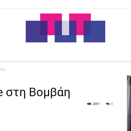
tut.gr
βάη
 στη Βομβάη
2097
0