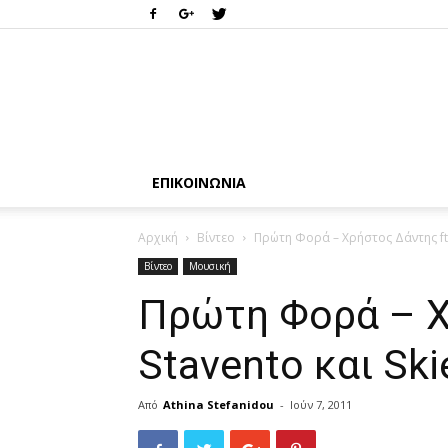
ΕΠΙΚΟΙΝΩΝΊΑ
Αρχική
Βίντεο
Πρώτη Φορά – Χρήστος Δάντης ft. 
Βίντεο
Μουσική
Πρώτη Φορά – Χ
Stavento και Ski
Από
Athina Stefanidou
-
Ιούν 7, 2011