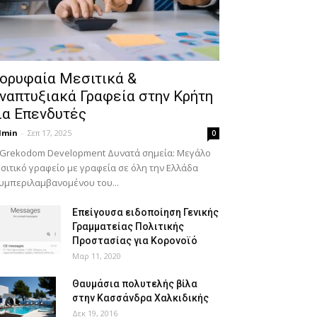
ορυφαία Μεσιτικά &
ναπτυξιακά Γραφεία στην Κρήτη
ια Επενδυτές
dmin
-
Σεπ 17, 2025
0
 Grekodom Development Δυνατά σημεία: Μεγάλο
σιτικό γραφείο με γραφεία σε όλη την Ελλάδα
υμπεριλαμβανομένου του...
Επείγουσα ειδοποίηση Γενικής
Γραμματείας Πολιτικής
Προστασίας για Κορονοϊό
Μαρ 11, 2020
Θαυμάσια πολυτελής βίλα
στην Κασσάνδρα Χαλκιδικής
Δεκ 19, 2016