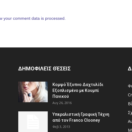
w your comment data is processed.
ΔΗΜΟΦΙΛΕΊΣ ΘΈΣΕΙΣ
Δ
Κομψό Έξυπνο Δαχτυλίδι
Φ
Εξοπλισμένο με Κουμπί
Cr
Πανικού
Αυγ 26, 2016
Β
Σ
Υπεραλιστική Γραφική Τέχνη
από τον Franco Clooney
Α
Φεβ 3, 2013
Μ