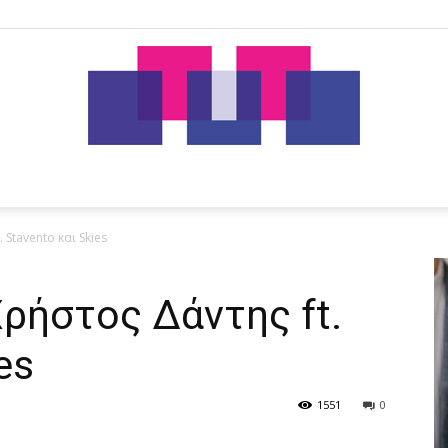
tut.gr
Stavento και Skies
ρήστος Δάντης ft.
es
1551
0