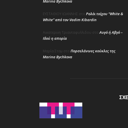
Marina Bychkova
Ρολόι τοίχου “White &
ΕΥΣΤΑΘΙΟΥ ΙΩΑΝΝΗΣ
στο
White” από τον Vadim Kibardin
Αυγό ή Αβγό –
Αικατερινη Τριανταφυλλιδου
στο
Ιδού η απορία
Πορσελάνινες κούκλες της
Μαρία Σταμ
στο
Marina Bychkova
ΣΧΕ