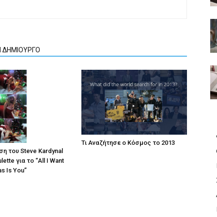
Ν ΔΗΜΙΟΥΡΓΟ
Τι Αναζήτησε ο Κόσμος το 2013
η του Steve Kardynal
ette για το “All I Want
as Is You”