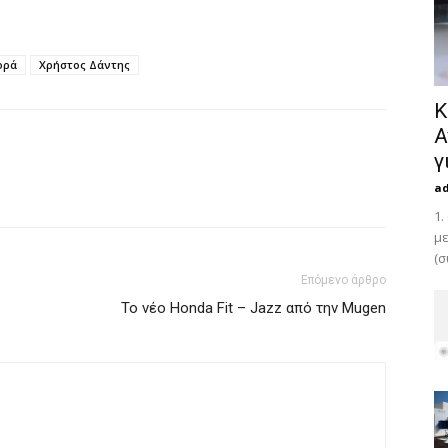
ορά
Χρήστος Δάντης
Κ
Α
γ
a
1.
με
(σ
Επόμενο άρθρο
Το νέο Honda Fit – Jazz από την Mugen