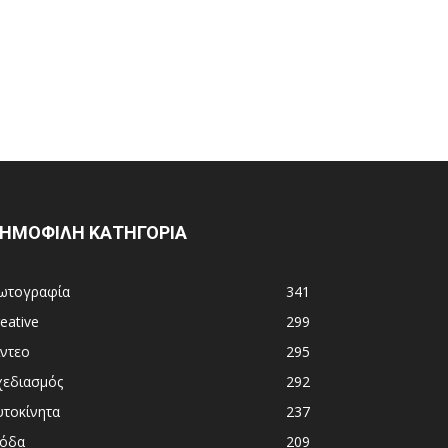
ΗΜΟΦΙΛΗ ΚΑΤΗΓΟΡΙΑ
ωτογραφία
341
eative
299
ίντεο
295
χεδιασμός
292
υτοκίνητα
237
όδα
209