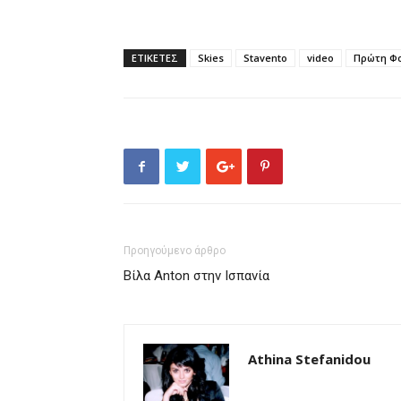
ΕΤΙΚΕΤΕΣ
Skies
Stavento
video
Πρώτη Φ
Προηγούμενο άρθρο
Βίλα Anton στην Ισπανία
Athina Stefanidou