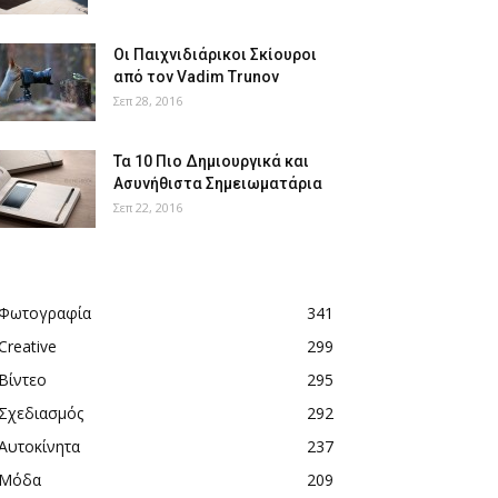
Οι Παιχνιδιάρικοι Σκίουροι
από τον Vadim Trunov
Σεπ 28, 2016
Τα 10 Πιο Δημιουργικά και
Ασυνήθιστα Σημειωματάρια
Σεπ 22, 2016
Φωτογραφία
341
Creative
299
Βίντεο
295
Σχεδιασμός
292
Αυτοκίνητα
237
Μόδα
209