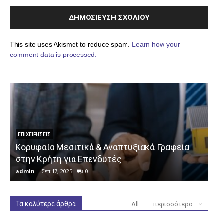
This site uses Akismet to reduce spam.
Learn how your
comment data is processed.
ΕΠΙΧΕΙΡΉΣΕΙΣ
Κορυφαία Μεσιτικά & Αναπτυξιακά Γραφεία
στην Κρήτη για Επενδυτές
admin
-
Σεπ 17, 2025
0
a
Τα καλύτερα άρθρα
All
περισσότερο