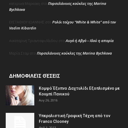
Πορσελάνινες κούκλες της Marina
κατερινα Μαρκακη
στο
Bychkova
Ρολόι τοίχου “White & White” από τον
ΕΥΣΤΑΘΙΟΥ ΙΩΑΝΝΗΣ
στο
Vadim Kibardin
Αυγό ή Αβγό – Ιδού η απορία
Αικατερινη Τριανταφυλλιδου
στο
Πορσελάνινες κούκλες της Marina Bychkova
Μαρία Σταμ
στο
ΔΗΜΟΦΙΛΕΊΣ ΘΈΣΕΙΣ
Κομψό Έξυπνο Δαχτυλίδι Εξοπλισμένο με
Κουμπί Πανικού
Αυγ 26, 2016
Υπεραλιστική Γραφική Τέχνη από τον
Franco Clooney
Φεβ 3, 2013