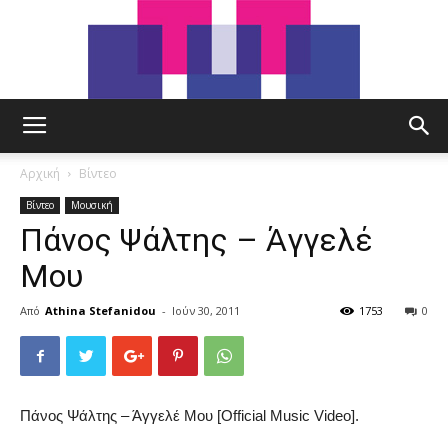
tut.gr
Αρχική
Βίντεο
Βίντεο
Μουσική
Πάνος Ψάλτης – Άγγελέ
Μου
Από
Athina Stefanidou
-
Ιούν 30, 2011
1753
0
Πάνος Ψάλτης – Άγγελέ Μου [Official Music Video].