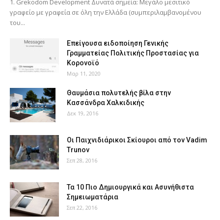
1. Grekodom Development Δυνατά σημεία: Μεγάλο μεσιτικό
γραφείο με γραφεία σε όλη την Ελλάδα (συμπεριλαμβανομένου
του...
Επείγουσα ειδοποίηση Γενικής
Γραμματείας Πολιτικής Προστασίας για
Κορονοϊό
Μαρ 11, 2020
Θαυμάσια πολυτελής βίλα στην
Κασσάνδρα Χαλκιδικής
Δεκ 19, 2016
Οι Παιχνιδιάρικοι Σκίουροι από τον Vadim
Trunov
Σεπ 28, 2016
Τα 10 Πιο Δημιουργικά και Ασυνήθιστα
Σημειωματάρια
Σεπ 22, 2016