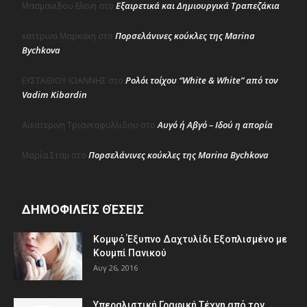
Εξαιρετικά και Δημιουργικά Τραπεζάκια
Μασμανιδου Ελενη
στο
Πορσελάνινες κούκλες της Marina
κατερινα Μαρκακη
στο
Bychkova
Ρολόι τοίχου “White & White” από τον
ΕΥΣΤΑΘΙΟΥ ΙΩΑΝΝΗΣ
στο
Vadim Kibardin
Αυγό ή Αβγό – Ιδού η απορία
Αικατερινη Τριανταφυλλιδου
στο
Πορσελάνινες κούκλες της Marina Bychkova
Μαρία Σταμ
στο
ΔΗΜΟΦΙΛΕΊΣ ΘΈΣΕΙΣ
Κομψό Έξυπνο Δαχτυλίδι Εξοπλισμένο με
Κουμπί Πανικού
Αυγ 26, 2016
Υπεραλιστική Γραφική Τέχνη από τον