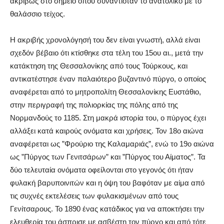
ακριβώς στο σημείο όπου συναντιόταν το ανατολικό με το
θαλάσσιο τείχος.
Η ακριβής χρονολόγησή του δεν είναι γνωστή, αλλά είναι
σχεδόν βέβαιο ότι κτίσθηκε στα τέλη του 15ου αι., μετά την
κατάκτηση της Θεσσαλονίκης από τους Τούρκους, και
αντικατέστησε έναν παλαιότερο βυζαντινό πύργο, ο οποίος
αναφέρεται από το μητροπολίτη Θεσσαλονίκης Ευστάθιο,
στην περιγραφή της πολιορκίας της πόλης από της
Νορμανδούς το 1185. Στη μακρά ιστορία του, ο πύργος έχει
αλλάξει κατά καιρούς ονόματα και χρήσεις. Τον 18ο αιώνα
αναφέρεται ως ”Φρούριο της Καλαμαριάς”, ενώ το 19ο αιώνα
ως ”Πύργος των Γενιτσάρων” και ”Πύργος του Αίματος”. Τα
δύο τελευταία ονόματα οφείλονται στο γεγονός ότι ήταν
φυλακή βαρυποινιτών και η όψη του βαφόταν με αίμα από
τις συχνές εκτελέσεις των φυλακισμένων από τους
Γενίτσαρους. Το 1890 ένας κατάδικος για να αποκτήσει την
ελευθερία του άσπρισε με ασβέστη τον πύργο και από τότε