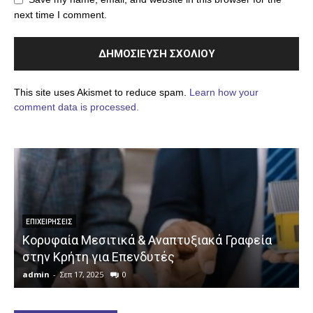
next time I comment.
This site uses Akismet to reduce spam.
Learn how your
comment data is processed.
ΕΠΙΧΕΙΡΉΣΕΙΣ
Κορυφαία Μεσιτικά & Αναπτυξιακά Γραφεία
στην Κρήτη για Επενδυτές
admin
-
Σεπ 17, 2025
0
a