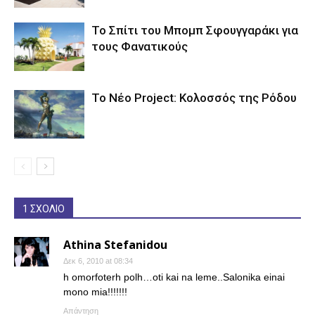
Το Σπίτι του Μπομπ Σφουγγαράκι για
τους Φανατικούς
Το Νέο Project: Κολοσσός της Ρόδου
1 ΣΧΟΛΙΟ
Athina Stefanidou
Δεκ 6, 2010 at 08:34
h omorfoterh polh…oti kai na leme..Salonika einai
mono mia!!!!!!!
Απάντηση