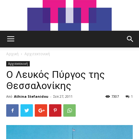
tut.gr
Αρχική
Αρχιτεκτονική
Αρχιτεκτονική
Ο Λευκός Πύργος της
Θεσσαλονίκης
Από
Athina Stefanidou
-
Σεπ 27, 2011
7307
1