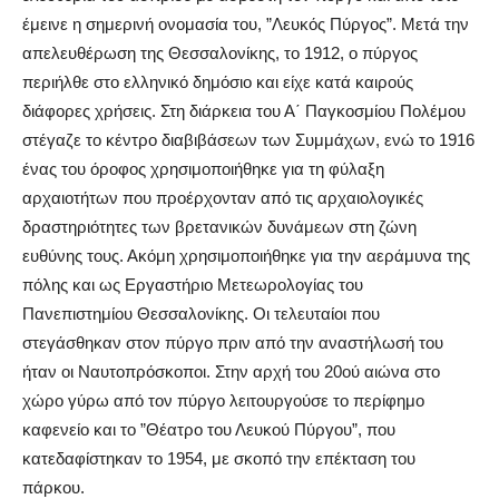
έμεινε η σημερινή ονομασία του, ”Λευκός Πύργος”. Μετά την
απελευθέρωση της Θεσσαλονίκης, το 1912, ο πύργος
περιήλθε στο ελληνικό δημόσιο και είχε κατά καιρούς
διάφορες χρήσεις. Στη διάρκεια του Α΄ Παγκοσμίου Πολέμου
στέγαζε το κέντρο διαβιβάσεων των Συμμάχων, ενώ το 1916
ένας του όροφος χρησιμοποιήθηκε για τη φύλαξη
αρχαιοτήτων που προέρχονταν από τις αρχαιολογικές
δραστηριότητες των βρετανικών δυνάμεων στη ζώνη
ευθύνης τους. Ακόμη χρησιμοποιήθηκε για την αεράμυνα της
πόλης και ως Εργαστήριο Μετεωρολογίας του
Πανεπιστημίου Θεσσαλονίκης. Οι τελευταίοι που
στεγάσθηκαν στον πύργο πριν από την αναστήλωσή του
ήταν οι Ναυτοπρόσκοποι. Στην αρχή του 20ού αιώνα στο
χώρο γύρω από τον πύργο λειτουργούσε το περίφημο
καφενείο και το ”Θέατρο του Λευκού Πύργου”, που
κατεδαφίστηκαν το 1954, με σκοπό την επέκταση του
πάρκου.