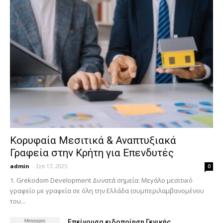
Κορυφαία Μεσιτικά & Αναπτυξιακά
Γραφεία στην Κρήτη για Επενδυτές
admin
-
Σεπ 17, 2025
0
1. Grekodom Development Δυνατά σημεία: Μεγάλο μεσιτικό
γραφείο με γραφεία σε όλη την Ελλάδα (συμπεριλαμβανομένου
του...
Επείγουσα ειδοποίηση Γενικής