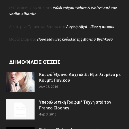
Ρολόι τοίχου “White & White” από τον
ΕΥΣΤΑΘΙΟΥ ΙΩΑΝΝΗΣ
στο
Vadim Kibardin
Αυγό ή Αβγό – Ιδού η απορία
Αικατερινη Τριανταφυλλιδου
στο
Πορσελάνινες κούκλες της Marina Bychkova
Μαρία Σταμ
στο
ΔΗΜΟΦΙΛΕΊΣ ΘΈΣΕΙΣ
Κομψό Έξυπνο Δαχτυλίδι Εξοπλισμένο με
Κουμπί Πανικού
Αυγ 26, 2016
Υπεραλιστική Γραφική Τέχνη από τον
Franco Clooney
Φεβ 3, 2013