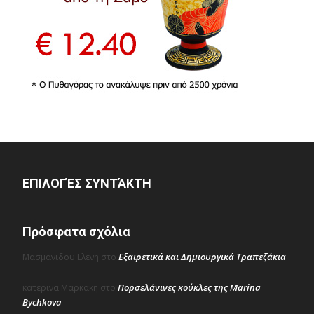
ΕΠΙΛΟΓΈΣ ΣΥΝΤΆΚΤΗ
Πρόσφατα σχόλια
Εξαιρετικά και Δημιουργικά Τραπεζάκια
Μασμανιδου Ελενη
στο
Πορσελάνινες κούκλες της Marina
κατερινα Μαρκακη
στο
Bychkova