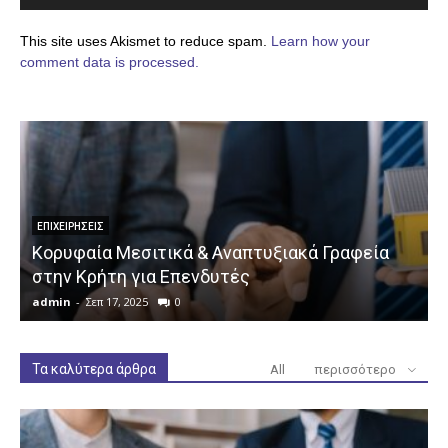
This site uses Akismet to reduce spam.
Learn how your
comment data is processed.
ΕΠΙΧΕΙΡΉΣΕΙΣ
Κορυφαία Μεσιτικά & Αναπτυξιακά Γραφεία
στην Κρήτη για Επενδυτές
admin
-
Σεπ 17, 2025
0
a
Τα καλύτερα άρθρα
All
περισσότερο