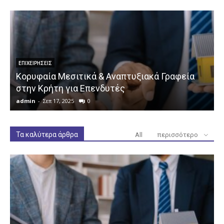
ΕΠΙΧΕΙΡΉΣΕΙΣ
Κορυφαία Μεσιτικά & Αναπτυξιακά Γραφεία
στην Κρήτη για Επενδυτές
admin
-
Σεπ 17, 2025
0
a
Τα καλύτερα άρθρα
All
περισσότερο