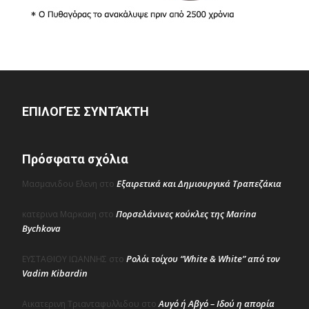
ΕΠΙΛΟΓΈΣ ΣΥΝΤΆΚΤΗ
Πρόσφατα σχόλια
Εξαιρετικά και Δημιουργικά Τραπεζάκια
Μασμανιδου Ελενη
στο
Πορσελάνινες κούκλες της Marina
κατερινα Μαρκακη
στο
Bychkova
Ρολόι τοίχου “White & White” από τον
ΕΥΣΤΑΘΙΟΥ ΙΩΑΝΝΗΣ
στο
Vadim Kibardin
Αυγό ή Αβγό – Ιδού η απορία
Αικατερινη Τριανταφυλλιδου
στο