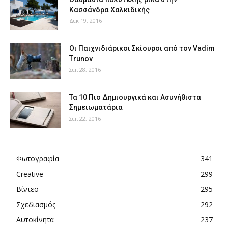
Κασσάνδρα Χαλκιδικής
Δεκ 19, 2016
Οι Παιχνιδιάρικοι Σκίουροι από τον Vadim
Trunov
Σεπ 28, 2016
Τα 10 Πιο Δημιουργικά και Ασυνήθιστα
Σημειωματάρια
Σεπ 22, 2016
Φωτογραφία
341
Creative
299
Βίντεο
295
Σχεδιασμός
292
Αυτοκίνητα
237