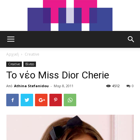
tut.gr
Αρχική
Creative
Creative
Βίντεο
Το νέο Miss Dior Cherie
Από
Athina Stefanidou
-
Μαρ 8, 2011
4512
0