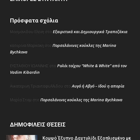
Πρόσφατα σχόλια
Εξαιρετικά και Δημιουργικά Τραπεζάκια
Μασμανιδου Ελενη
στο
Πορσελάνινες κούκλες της Marina
κατερινα Μαρκακη
στο
Bychkova
Ρολόι τοίχου “White & White” από τον
ΕΥΣΤΑΘΙΟΥ ΙΩΑΝΝΗΣ
στο
Vadim Kibardin
Αυγό ή Αβγό – Ιδού η απορία
Αικατερινη Τριανταφυλλιδου
στο
Πορσελάνινες κούκλες της Marina Bychkova
Μαρία Σταμ
στο
ΔΗΜΟΦΙΛΕΊΣ ΘΈΣΕΙΣ
Κομψό Έξυπνο Δαχτυλίδι Εξοπλισμένο με